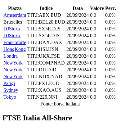
Piazza
Indice
Data
Valore
Perc.
Amsterdam
TIT.I:AEX.EUD
20/09/2024
0.0
0.0%
Bruxelles
TIT.I:BEL20.EUD
20/09/2024
0.0
0.0%
DJStoxx
TIT.I:SX5E.DJS
20/09/2024
0.0
0.0%
DJStoxx
TIT.I:SX5P.DJS
20/09/2024
0.0
0.0%
Francoforte
TIT.I:DAX.DAX
20/09/2024
0.0
0.0%
HongKong
TIT.I:HSI.HSN
20/09/2024
0.0
0.0%
Londra
TIT.I:UKX.FSE
20/09/2024
0.0
0.0%
NewYork
TIT.I:COMP.NAD
20/09/2024
0.0
0.0%
NewYork
TIT.I:DJI.DJD
20/09/2024
0.0
0.0%
NewYork
TIT.I:NDX.NAD
20/09/2024
0.0
0.0%
Parigi
TIT.I:PX1.EUD
20/09/2024
0.0
0.0%
Sydney
TIT.I:XAO.AUS
20/09/2024
0.0
0.0%
Tokyo
TIT.N225.NNI
20/09/2024
0.0
0.0%
Fonte: borsa italiana
FTSE Italia All-Share