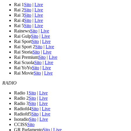
Rai 1
Sito
|
Live
Rai 2
Sito
|
Live
Rai 3
Sito
|
Live
Rai 4
Sito
|
Live
Rai 5
Sito
|
Live
Rainews
Sito
|
Live
Rai Gulp
Sito
|
Live
Rai Sport
Sito
|
Live
Rai Sport 2
Sito
|
Live
Rai Storia
Sito
|
Live
Rai Premium
Sito
|
Live
Rai Scuola
Sito
|
Live
Rai YoYo
Sito
|
Live
Rai Movie
Sito
|
Live
RADIO
Radio 1
Sito
|
Live
Radio 2
Sito
|
Live
Radio 3
Sito
|
Live
Radiofd4
Sito
|
Live
Radiofd5
Sito
|
Live
Isoradio
Sito
|
Live
CCISS
Sito
GR Parlamento
Sito
|
Live