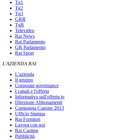
Tg1
Tg2
Tg3
GRR
TgR
Televideo
Rai News
Rai Parlamento
GR Parlamento
Rai Sport
L'AZIENDA RAI
L'azienda
Il gruppo
Corporate governance
I canali e l'offerta
Informativa sull'offerta tv
Direzione Abbonamenti
Campagna Canone 2013
Ufficio Stampa
Rai Fornitori
Lavora con noi
Rai Casting
Pubblicità