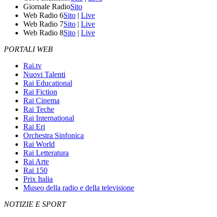
Giornale Radio
Sito
Web Radio 6
Sito
|
Live
Web Radio 7
Sito
|
Live
Web Radio 8
Sito
|
Live
PORTALI WEB
Rai.tv
Nuovi Talenti
Rai Educational
Rai Fiction
Rai Cinema
Rai Teche
Rai International
Rai Eri
Orchestra Sinfonica
Rai World
Rai Letteratura
Rai Arte
Rai 150
Prix Italia
Museo della radio e della televisione
NOTIZIE E SPORT