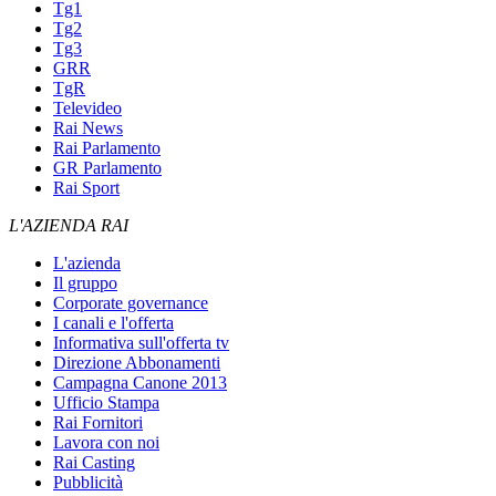
Tg1
Tg2
Tg3
GRR
TgR
Televideo
Rai News
Rai Parlamento
GR Parlamento
Rai Sport
L'AZIENDA RAI
L'azienda
Il gruppo
Corporate governance
I canali e l'offerta
Informativa sull'offerta tv
Direzione Abbonamenti
Campagna Canone 2013
Ufficio Stampa
Rai Fornitori
Lavora con noi
Rai Casting
Pubblicità