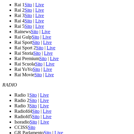
Rai 1
Sito
|
Live
Rai 2
Sito
|
Live
Rai 3
Sito
|
Live
Rai 4
Sito
|
Live
Rai 5
Sito
|
Live
Rainews
Sito
|
Live
Rai Gulp
Sito
|
Live
Rai Sport
Sito
|
Live
Rai Sport 2
Sito
|
Live
Rai Storia
Sito
|
Live
Rai Premium
Sito
|
Live
Rai Scuola
Sito
|
Live
Rai YoYo
Sito
|
Live
Rai Movie
Sito
|
Live
RADIO
Radio 1
Sito
|
Live
Radio 2
Sito
|
Live
Radio 3
Sito
|
Live
Radiofd4
Sito
|
Live
Radiofd5
Sito
|
Live
Isoradio
Sito
|
Live
CCISS
Sito
GR Parlamento
Sito
|
Live