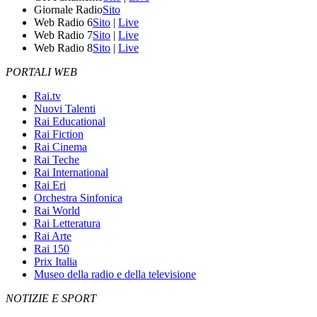
Giornale Radio
Sito
Web Radio 6
Sito
|
Live
Web Radio 7
Sito
|
Live
Web Radio 8
Sito
|
Live
PORTALI WEB
Rai.tv
Nuovi Talenti
Rai Educational
Rai Fiction
Rai Cinema
Rai Teche
Rai International
Rai Eri
Orchestra Sinfonica
Rai World
Rai Letteratura
Rai Arte
Rai 150
Prix Italia
Museo della radio e della televisione
NOTIZIE E SPORT