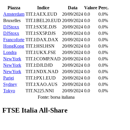
Piazza
Indice
Data
Valore
Perc.
Amsterdam
TIT.I:AEX.EUD
20/09/2024
0.0
0.0%
Bruxelles
TIT.I:BEL20.EUD
20/09/2024
0.0
0.0%
DJStoxx
TIT.I:SX5E.DJS
20/09/2024
0.0
0.0%
DJStoxx
TIT.I:SX5P.DJS
20/09/2024
0.0
0.0%
Francoforte
TIT.I:DAX.DAX
20/09/2024
0.0
0.0%
HongKong
TIT.I:HSI.HSN
20/09/2024
0.0
0.0%
Londra
TIT.I:UKX.FSE
20/09/2024
0.0
0.0%
NewYork
TIT.I:COMP.NAD
20/09/2024
0.0
0.0%
NewYork
TIT.I:DJI.DJD
20/09/2024
0.0
0.0%
NewYork
TIT.I:NDX.NAD
20/09/2024
0.0
0.0%
Parigi
TIT.I:PX1.EUD
20/09/2024
0.0
0.0%
Sydney
TIT.I:XAO.AUS
20/09/2024
0.0
0.0%
Tokyo
TIT.N225.NNI
20/09/2024
0.0
0.0%
Fonte: borsa italiana
FTSE Italia All-Share