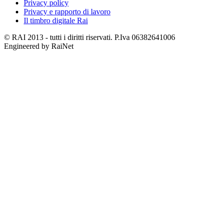
Privacy policy
Privacy e rapporto di lavoro
Il timbro digitale Rai
© RAI 2013 - tutti i diritti riservati. P.Iva 06382641006
Engineered by RaiNet