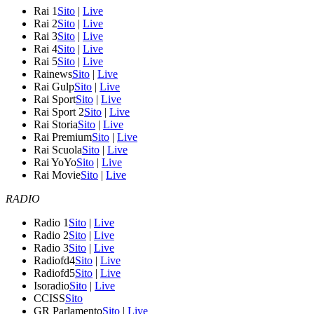
Rai 1
Sito
|
Live
Rai 2
Sito
|
Live
Rai 3
Sito
|
Live
Rai 4
Sito
|
Live
Rai 5
Sito
|
Live
Rainews
Sito
|
Live
Rai Gulp
Sito
|
Live
Rai Sport
Sito
|
Live
Rai Sport 2
Sito
|
Live
Rai Storia
Sito
|
Live
Rai Premium
Sito
|
Live
Rai Scuola
Sito
|
Live
Rai YoYo
Sito
|
Live
Rai Movie
Sito
|
Live
RADIO
Radio 1
Sito
|
Live
Radio 2
Sito
|
Live
Radio 3
Sito
|
Live
Radiofd4
Sito
|
Live
Radiofd5
Sito
|
Live
Isoradio
Sito
|
Live
CCISS
Sito
GR Parlamento
Sito
|
Live