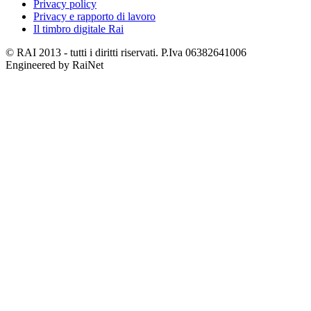
Privacy policy
Privacy e rapporto di lavoro
Il timbro digitale Rai
© RAI 2013 - tutti i diritti riservati. P.Iva 06382641006
Engineered by RaiNet