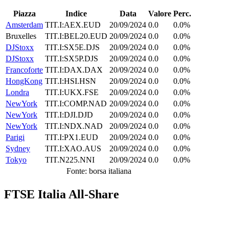
Piazza
Indice
Data
Valore
Perc.
Amsterdam
TIT.I:AEX.EUD
20/09/2024
0.0
0.0%
Bruxelles
TIT.I:BEL20.EUD
20/09/2024
0.0
0.0%
DJStoxx
TIT.I:SX5E.DJS
20/09/2024
0.0
0.0%
DJStoxx
TIT.I:SX5P.DJS
20/09/2024
0.0
0.0%
Francoforte
TIT.I:DAX.DAX
20/09/2024
0.0
0.0%
HongKong
TIT.I:HSI.HSN
20/09/2024
0.0
0.0%
Londra
TIT.I:UKX.FSE
20/09/2024
0.0
0.0%
NewYork
TIT.I:COMP.NAD
20/09/2024
0.0
0.0%
NewYork
TIT.I:DJI.DJD
20/09/2024
0.0
0.0%
NewYork
TIT.I:NDX.NAD
20/09/2024
0.0
0.0%
Parigi
TIT.I:PX1.EUD
20/09/2024
0.0
0.0%
Sydney
TIT.I:XAO.AUS
20/09/2024
0.0
0.0%
Tokyo
TIT.N225.NNI
20/09/2024
0.0
0.0%
Fonte: borsa italiana
FTSE Italia All-Share