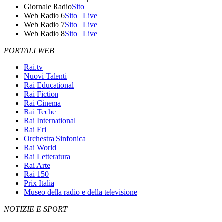
Giornale Radio
Sito
Web Radio 6
Sito
|
Live
Web Radio 7
Sito
|
Live
Web Radio 8
Sito
|
Live
PORTALI WEB
Rai.tv
Nuovi Talenti
Rai Educational
Rai Fiction
Rai Cinema
Rai Teche
Rai International
Rai Eri
Orchestra Sinfonica
Rai World
Rai Letteratura
Rai Arte
Rai 150
Prix Italia
Museo della radio e della televisione
NOTIZIE E SPORT