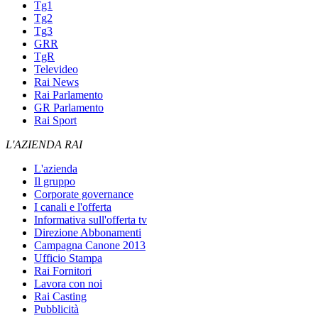
Tg1
Tg2
Tg3
GRR
TgR
Televideo
Rai News
Rai Parlamento
GR Parlamento
Rai Sport
L'AZIENDA RAI
L'azienda
Il gruppo
Corporate governance
I canali e l'offerta
Informativa sull'offerta tv
Direzione Abbonamenti
Campagna Canone 2013
Ufficio Stampa
Rai Fornitori
Lavora con noi
Rai Casting
Pubblicità