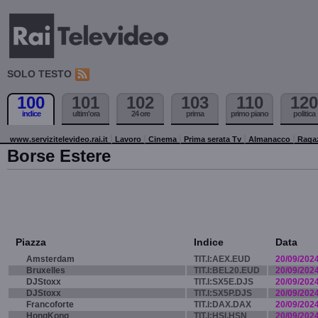
SOLO TESTO
100
101
102
103
110
120
indice
ultim'ora
24 ore
prima
primo piano
politica
www.servizitelevideo.rai.it
Lavoro
Cinema
Prima serata Tv
Almanacco
Raga
Borse Estere
Piazza
Indice
Data
Amsterdam
TIT.I:AEX.EUD
20/09/202
Bruxelles
TIT.I:BEL20.EUD
20/09/202
DJStoxx
TIT.I:SX5E.DJS
20/09/202
DJStoxx
TIT.I:SX5P.DJS
20/09/202
Francoforte
TIT.I:DAX.DAX
20/09/202
HongKong
TIT.I:HSI.HSN
20/09/202