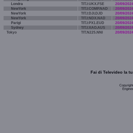
Londra
TIT.I:UKX.FSE
20/09/202
NewYork
TIT.I:COMP.NAD
20/09/202
NewYork
TIT.I:DJI.DJD
20/09/202
NewYork
TIT.I:NDX.NAD
20/09/202
Parigi
TIT.I:PX1.EUD
20/09/202
Sydney
TIT.I:XAO.AUS
20/09/202
Tokyo
TIT.N225.NNI
20/09/202
Fai di Televideo la 
Copyright 
Enginee