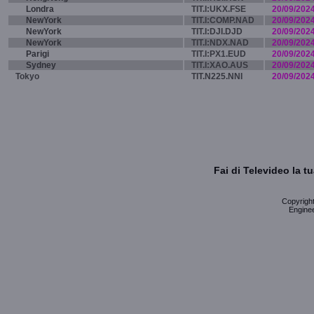
Londra
TIT.I:UKX.FSE
20/09/202
NewYork
TIT.I:COMP.NAD
20/09/202
NewYork
TIT.I:DJI.DJD
20/09/202
NewYork
TIT.I:NDX.NAD
20/09/202
Parigi
TIT.I:PX1.EUD
20/09/202
Sydney
TIT.I:XAO.AUS
20/09/202
Tokyo
TIT.N225.NNI
20/09/202
Fai di Televideo la 
Copyright 
Enginee