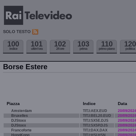
SOLO TESTO
100
101
102
103
110
120
indice
ultim'ora
24 ore
prima
primo piano
politica
Borse Estere
Piazza
Indice
Data
Amsterdam
TIT.I:AEX.EUD
20/09/202
Bruxelles
TIT.I:BEL20.EUD
20/09/202
DJStoxx
TIT.I:SX5E.DJS
20/09/202
DJStoxx
TIT.I:SX5P.DJS
20/09/202
Francoforte
TIT.I:DAX.DAX
20/09/202
HongKong
TIT.I:HSI.HSN
20/09/202