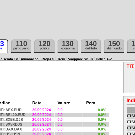
3
110
120
130
140
150
ma
primo piano
politica
economia
dall'itallia
dal mondo
c
a serata Tv
Almanacco
Ragazzi
Treni
Viaggiare Sicuri
Indice A-Z
TIT
Ind
ndice
Data
Valore
Perc.
IT.I:AEX.EUD
20/09/2024
0.0
0.0%
IT.I:BEL20.EUD
20/09/2024
0.0
0.0%
FTSE
IT.I:SX5E.DJS
20/09/2024
0.0
0.0%
FTSE
IT.I:SX5P.DJS
20/09/2024
0.0
0.0%
FTSE
IT.I:DAX.DAX
20/09/2024
0.0
0.0%
IT.I:HSI.HSN
20/09/2024
0.0
0.0%
FTS