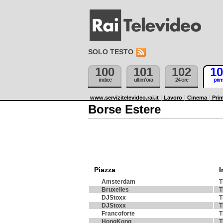
SOLO TESTO
100
101
102
10
indice
ultim'ora
24 ore
pri
www.servizitelevideo.rai.it
Lavoro
Cinema
Prim
Borse Estere
Piazza
I
Amsterdam
T
Bruxelles
T
DJStoxx
T
DJStoxx
T
Francoforte
T
HongKong
T