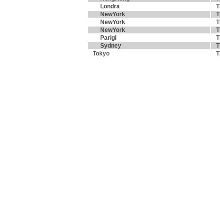
Londra
T
NewYork
T
NewYork
T
NewYork
T
Parigi
T
Sydney
T
Tokyo
T