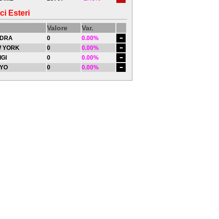
ci Esteri
Valore
Var.
DRA
0
0.00%
 YORK
0
0.00%
IGI
0
0.00%
YO
0
0.00%