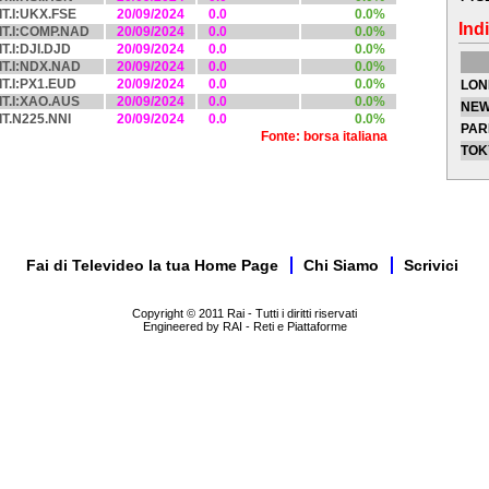
IT.I:UKX.FSE
20/09/2024
0.0
0.0%
Indi
IT.I:COMP.NAD
20/09/2024
0.0
0.0%
IT.I:DJI.DJD
20/09/2024
0.0
0.0%
IT.I:NDX.NAD
20/09/2024
0.0
0.0%
IT.I:PX1.EUD
20/09/2024
0.0
0.0%
LON
IT.I:XAO.AUS
20/09/2024
0.0
0.0%
NEW
IT.N225.NNI
20/09/2024
0.0
0.0%
PAR
Fonte: borsa italiana
TOK
Fai di Televideo la tua Home Page
Chi Siamo
Scrivici
Copyright © 2011 Rai - Tutti i diritti riservati
Engineered by RAI - Reti e Piattaforme