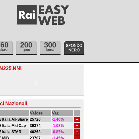
160
200
300
ulture
sport
borsa
.N225.NNI
ici Nazionali
Valore
Var.
 Italia All-Share
25720
-1.40%
 Italia Mid Cap
39374
-1.08%
 Italia STAR
46268
-0.87%
E MIB
23707
-1.45%