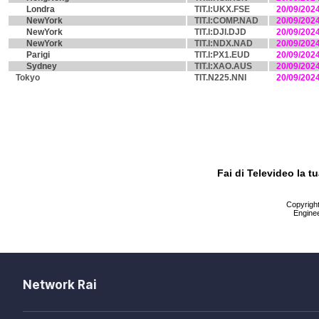
Londra
TIT.I:UKX.FSE
20/09/202
NewYork
TIT.I:COMP.NAD
20/09/202
NewYork
TIT.I:DJI.DJD
20/09/202
NewYork
TIT.I:NDX.NAD
20/09/202
Parigi
TIT.I:PX1.EUD
20/09/202
Sydney
TIT.I:XAO.AUS
20/09/202
Tokyo
TIT.N225.NNI
20/09/202
Fai di Televideo la 
Copyright 
Enginee