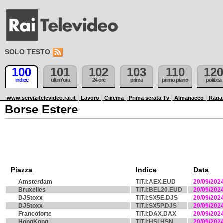
SOLO TESTO
100
101
102
103
110
120
indice
ultim'ora
24 ore
prima
primo piano
politica
www.servizitelevideo.rai.it
Lavoro
Cinema
Prima serata Tv
Almanacco
Raga
Borse Estere
Piazza
Indice
Data
Amsterdam
TIT.I:AEX.EUD
20/09/202
Bruxelles
TIT.I:BEL20.EUD
20/09/202
DJStoxx
TIT.I:SX5E.DJS
20/09/202
DJStoxx
TIT.I:SX5P.DJS
20/09/202
Francoforte
TIT.I:DAX.DAX
20/09/202
HongKong
TIT.I:HSI.HSN
20/09/202