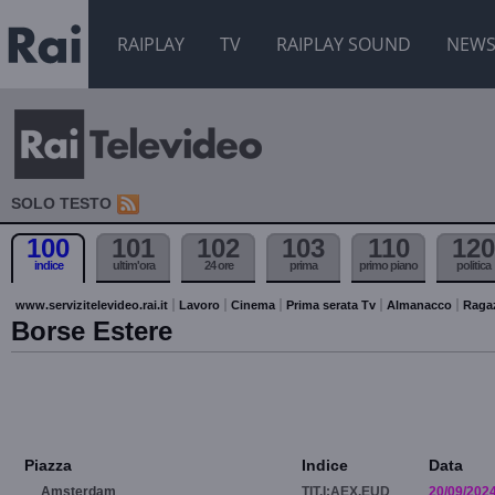
RAIPLAY
TV
RAIPLAY SOUND
NEW
SOLO TESTO
100
101
102
103
110
120
indice
ultim'ora
24 ore
prima
primo piano
politica
www.servizitelevideo.rai.it
Lavoro
Cinema
Prima serata Tv
Almanacco
Raga
Borse Estere
Piazza
Indice
Data
Amsterdam
TIT.I:AEX.EUD
20/09/202