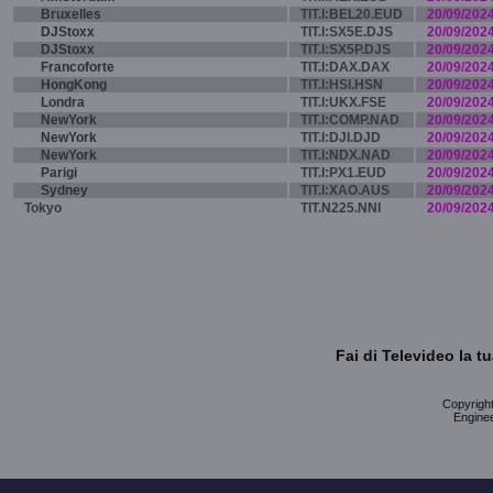
Bruxelles
TIT.I:BEL20.EUD
20/09/202
DJStoxx
TIT.I:SX5E.DJS
20/09/202
DJStoxx
TIT.I:SX5P.DJS
20/09/202
Francoforte
TIT.I:DAX.DAX
20/09/202
HongKong
TIT.I:HSI.HSN
20/09/202
Londra
TIT.I:UKX.FSE
20/09/202
NewYork
TIT.I:COMP.NAD
20/09/202
NewYork
TIT.I:DJI.DJD
20/09/202
NewYork
TIT.I:NDX.NAD
20/09/202
Parigi
TIT.I:PX1.EUD
20/09/202
Sydney
TIT.I:XAO.AUS
20/09/202
Tokyo
TIT.N225.NNI
20/09/202
Fai di Televideo la 
Copyright 
Enginee