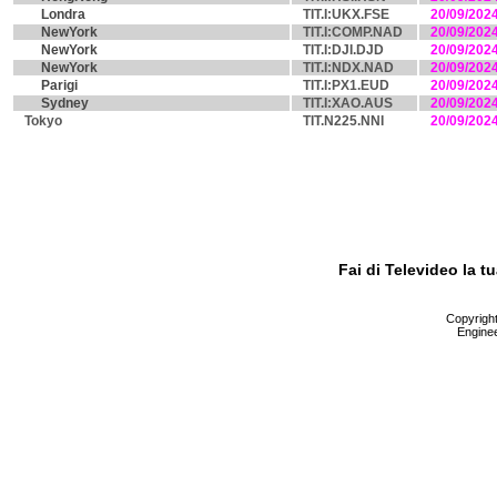
Londra
TIT.I:UKX.FSE
20/09/202
NewYork
TIT.I:COMP.NAD
20/09/202
NewYork
TIT.I:DJI.DJD
20/09/202
NewYork
TIT.I:NDX.NAD
20/09/202
Parigi
TIT.I:PX1.EUD
20/09/202
Sydney
TIT.I:XAO.AUS
20/09/202
Tokyo
TIT.N225.NNI
20/09/202
Fai di Televideo la 
Copyright 
Enginee