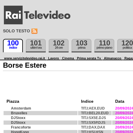
SOLO TESTO
100
101
102
103
110
120
indice
ultim'ora
24 ore
prima
primo piano
politica
www.servizitelevideo.rai.it
Lavoro
Cinema
Prima serata Tv
Almanacco
Raga
Borse Estere
Piazza
Indice
Data
Amsterdam
TIT.I:AEX.EUD
20/09/202
Bruxelles
TIT.I:BEL20.EUD
20/09/202
DJStoxx
TIT.I:SX5E.DJS
20/09/202
DJStoxx
TIT.I:SX5P.DJS
20/09/202
Francoforte
TIT.I:DAX.DAX
20/09/202
HongKong
TIT.I:HSI.HSN
20/09/202