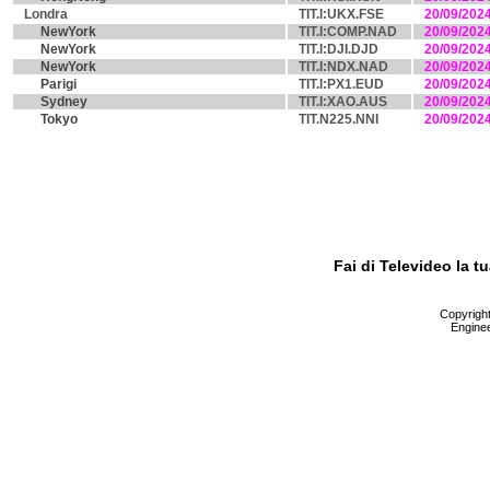
Londra
TIT.I:UKX.FSE
20/09/202
NewYork
TIT.I:COMP.NAD
20/09/202
NewYork
TIT.I:DJI.DJD
20/09/202
NewYork
TIT.I:NDX.NAD
20/09/202
Parigi
TIT.I:PX1.EUD
20/09/202
Sydney
TIT.I:XAO.AUS
20/09/202
Tokyo
TIT.N225.NNI
20/09/202
Fai di Televideo la 
Copyright 
Enginee