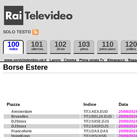
SOLO TESTO
100
101
102
103
110
120
indice
ultim'ora
24 ore
prima
primo piano
politica
www.servizitelevideo.rai.it
Lavoro
Cinema
Prima serata Tv
Almanacco
Raga
Borse Estere
Piazza
Indice
Data
Amsterdam
TIT.I:AEX.EUD
20/09/202
Bruxelles
TIT.I:BEL20.EUD
20/09/202
DJStoxx
TIT.I:SX5E.DJS
20/09/202
DJStoxx
TIT.I:SX5P.DJS
20/09/202
Francoforte
TIT.I:DAX.DAX
20/09/202
HongKong
TIT.I:HSI.HSN
20/09/202