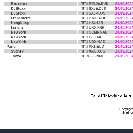
Bruxelles
TIT.I:BEL20.EUD
20/09/202
DJStoxx
TIT.I:SX5E.DJS
20/09/202
DJStoxx
TIT.I:SX5P.DJS
20/09/202
Francoforte
TIT.I:DAX.DAX
20/09/202
HongKong
TIT.I:HSI.HSN
20/09/202
Londra
TIT.I:UKX.FSE
20/09/202
NewYork
TIT.I:COMP.NAD
20/09/202
NewYork
TIT.I:DJI.DJD
20/09/202
NewYork
TIT.I:NDX.NAD
20/09/202
Parigi
TIT.I:PX1.EUD
20/09/202
Sydney
TIT.I:XAO.AUS
20/09/202
Tokyo
TIT.N225.NNI
20/09/202
Fai di Televideo la 
Copyright 
Enginee