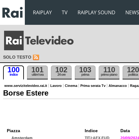
RAIPLAY
TV
RAIPLAY SOUND
NEW
SOLO TESTO
100
101
102
103
110
120
indice
ultim'ora
24 ore
prima
primo piano
politica
www.servizitelevideo.rai.it
Lavoro
Cinema
Prima serata Tv
Almanacco
Raga
Borse Estere
Piazza
Indice
Data
Amsterdam
TIT.I:AEX.EUD
20/09/202