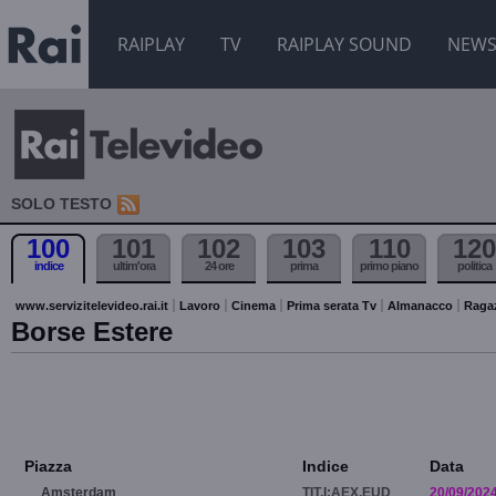
RAIPLAY
TV
RAIPLAY SOUND
NEW
SOLO TESTO
100
101
102
103
110
120
indice
ultim'ora
24 ore
prima
primo piano
politica
www.servizitelevideo.rai.it
Lavoro
Cinema
Prima serata Tv
Almanacco
Raga
Borse Estere
Piazza
Indice
Data
Amsterdam
TIT.I:AEX.EUD
20/09/202