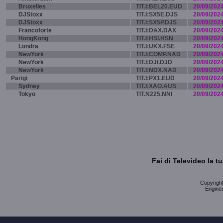
Bruxelles
TIT.I:BEL20.EUD
20/09/202
DJStoxx
TIT.I:SX5E.DJS
20/09/202
DJStoxx
TIT.I:SX5P.DJS
20/09/202
Francoforte
TIT.I:DAX.DAX
20/09/202
HongKong
TIT.I:HSI.HSN
20/09/202
Londra
TIT.I:UKX.FSE
20/09/202
NewYork
TIT.I:COMP.NAD
20/09/202
NewYork
TIT.I:DJI.DJD
20/09/202
NewYork
TIT.I:NDX.NAD
20/09/202
Parigi
TIT.I:PX1.EUD
20/09/202
Sydney
TIT.I:XAO.AUS
20/09/202
Tokyo
TIT.N225.NNI
20/09/202
Fai di Televideo la 
Copyright 
Enginee