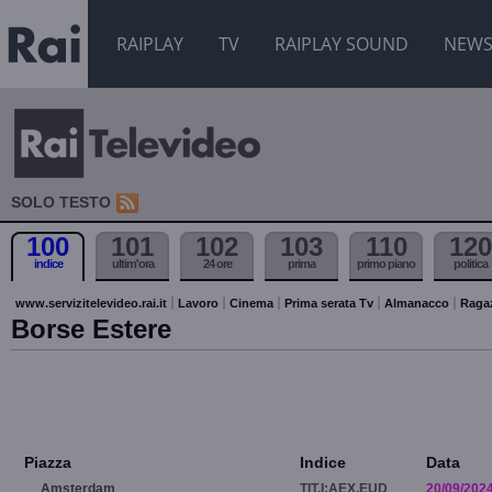
RAIPLAY
TV
RAIPLAY SOUND
NEW
SOLO TESTO
100
101
102
103
110
120
indice
ultim'ora
24 ore
prima
primo piano
politica
www.servizitelevideo.rai.it
Lavoro
Cinema
Prima serata Tv
Almanacco
Raga
Borse Estere
Piazza
Indice
Data
Amsterdam
TIT.I:AEX.EUD
20/09/202