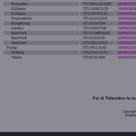
Bruxelles
TIT.I:BEL20.EUD
20/09/202
DJStoxx
TIT.I:SX5E.DJS
20/09/202
DJStoxx
TIT.I:SX5P.DJS
20/09/202
Francoforte
TIT.I:DAX.DAX
20/09/202
HongKong
TIT.I:HSI.HSN
20/09/202
Londra
TIT.I:UKX.FSE
20/09/202
NewYork
TIT.I:COMP.NAD
20/09/202
NewYork
TIT.I:DJI.DJD
20/09/202
NewYork
TIT.I:NDX.NAD
20/09/202
Parigi
TIT.I:PX1.EUD
20/09/202
Sydney
TIT.I:XAO.AUS
20/09/202
Tokyo
TIT.N225.NNI
20/09/202
Fai di Televideo la 
Copyright 
Enginee