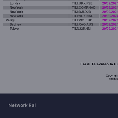
Londra
TIT.I:UKX.FSE
20/09/202
NewYork
TIT.I:COMP.NAD
20/09/202
NewYork
TIT.I:DJI.DJD
20/09/202
NewYork
TIT.I:NDX.NAD
20/09/202
Parigi
TIT.I:PX1.EUD
20/09/202
Sydney
TIT.I:XAO.AUS
20/09/202
Tokyo
TIT.N225.NNI
20/09/202
Fai di Televideo la 
Copyright 
Enginee