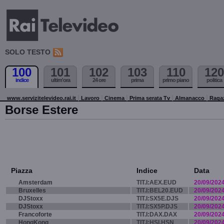
SOLO TESTO
100
101
102
103
110
120
indice
ultim'ora
24 ore
prima
primo piano
politica
www.servizitelevideo.rai.it
Lavoro
Cinema
Prima serata Tv
Almanacco
Raga
Borse Estere
Piazza
Indice
Data
Amsterdam
TIT.I:AEX.EUD
20/09/202
Bruxelles
TIT.I:BEL20.EUD
20/09/202
DJStoxx
TIT.I:SX5E.DJS
20/09/202
DJStoxx
TIT.I:SX5P.DJS
20/09/202
Francoforte
TIT.I:DAX.DAX
20/09/202
HongKong
TIT.I:HSI.HSN
20/09/202