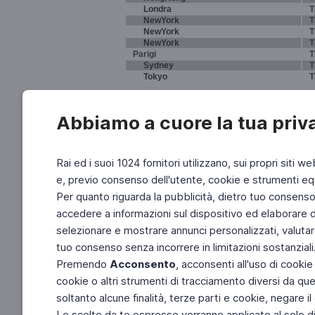
Londra
T
NewYork
T
NewYork
T
NewYork
T
Parigi
T
Sydney
T
Tokyo
T
Abbiamo a cuore la tua priv
Rai ed i suoi 1024 fornitori utilizzano, sui propri siti we
e, previo consenso dell'utente, cookie e strumenti equ
Per quanto riguarda la pubblicità, dietro tuo consenso, 
accedere a informazioni sul dispositivo ed elaborare dati
selezionare e mostrare annunci personalizzati, valutar
tuo consenso senza incorrere in limitazioni sostanziali
Premendo
Acconsento
, acconsenti all'uso di cookie
cookie o altri strumenti di tracciamento diversi da quel
soltanto alcune finalità, terze parti e cookie, negare
Le scelte da te espresse verranno applicate al solo dis