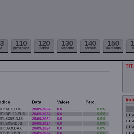
3
110
120
130
140
150
ma
primo piano
politica
economia
dall'itallia
dal mondo
c
TIT
Ind
ndice
Data
Valore
Perc.
IT.I:AEX.EUD
20/09/2024
0.0
0.0%
IT.I:BEL20.EUD
20/09/2024
0.0
0.0%
FTSE
IT.I:SX5E.DJS
20/09/2024
0.0
0.0%
FTSE
IT.I:SX5P.DJS
20/09/2024
0.0
0.0%
FTSE
IT.I:DAX.DAX
20/09/2024
0.0
0.0%
IT.I:HSI.HSN
20/09/2024
0.0
0.0%
FTS