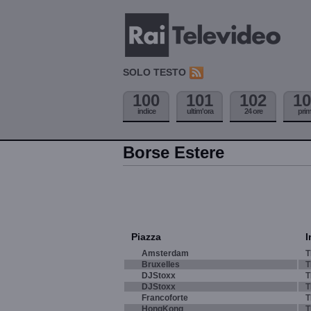
SOLO TESTO
100
101
102
10
indice
ultim'ora
24 ore
pri
Borse Estere
Piazza
I
Amsterdam
T
Bruxelles
T
DJStoxx
T
DJStoxx
T
Francoforte
T
HongKong
T