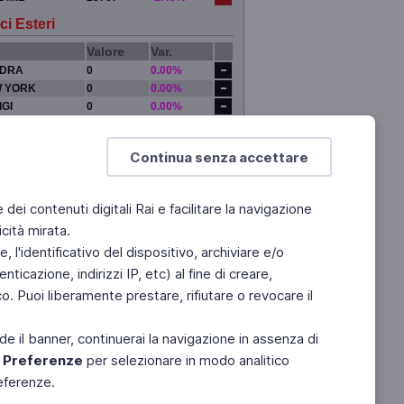
ci Esteri
Valore
Var.
DRA
0
0.00%
 YORK
0
0.00%
IGI
0
0.00%
YO
0
0.00%
Continua senza accettare
e dei contenuti digitali Rai e facilitare la navigazione
cità mirata.
 l'identificativo del dispositivo, archiviare e/o
ticazione, indirizzi IP, etc) al fine di creare,
. Puoi liberamente prestare, rifiutare o revocare il
de il banner, continuerai la navigazione in assenza di
e
Preferenze
per selezionare in modo analitico
referenze.