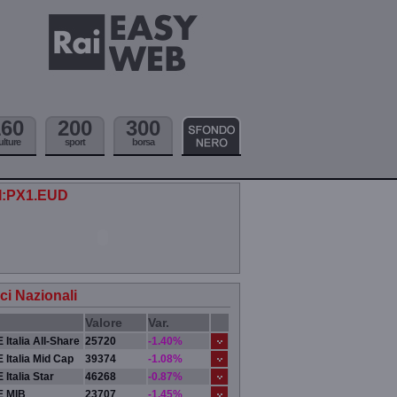
160
200
300
ulture
sport
borsa
.I:PX1.EUD
ici Nazionali
Valore
Var.
 Italia All-Share
25720
-1.40%
 Italia Mid Cap
39374
-1.08%
 Italia Star
46268
-0.87%
E MIB
23707
-1.45%