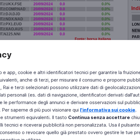
IT.I:UKX.FSE
20/09/2024
0.0
0.0%
Indi
IT.I:COMP.NAD
20/09/2024
0.0
0.0%
IT.I:DJI.DJD
20/09/2024
0.0
0.0%
IT.I:NDX.NAD
20/09/2024
0.0
0.0%
IT.I:PX1.EUD
20/09/2024
0.0
0.0%
LON
IT.I:XAO.AUS
20/09/2024
0.0
0.0%
NEW
IT.N225.NNI
20/09/2024
0.0
0.0%
PAR
Fonte: borsa italiana
TOK
acy
b e app, cookie e altri identificatori tecnici per garantire la fruizion
Fai di Televideo la tua Home Page
Chi Siamo
Scrivici
ivalenti, anche di terzi, per misurare il consumo e proporre pubbli
Rai e terzi selezionati possono utilizzare dati di geolocalizzazione,
Copyright © 2011 Rai - Tutti i diritti riservati
Engineered by RAI - Reti e Piattaforme
 personali (es. dati di navigazione, identificatori derivati dall'auten
e le performance degli annunci e derivare osservazioni sul pubblico
. Per saperne di più puoi visionare qui
l'informativa sui cookie
.
 e strumenti equivalenti. Il tasto
Continua senza accettare
chiu
li tecnici e riceverai pubblicità non personalizzata. Usa il pulsant
 il consenso o revocare quello già prestato ovvero gestire le tue p
positivo in utilizzo.