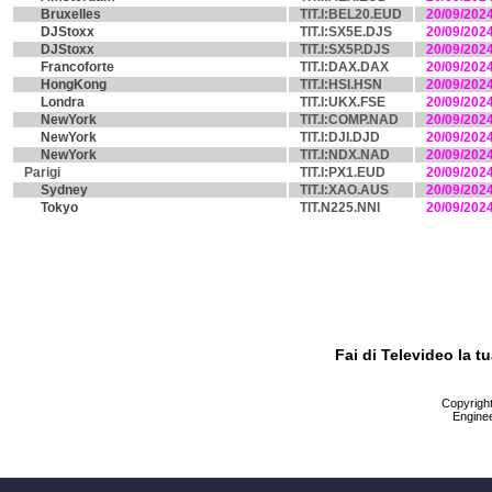
Bruxelles
TIT.I:BEL20.EUD
20/09/202
DJStoxx
TIT.I:SX5E.DJS
20/09/202
DJStoxx
TIT.I:SX5P.DJS
20/09/202
Francoforte
TIT.I:DAX.DAX
20/09/202
HongKong
TIT.I:HSI.HSN
20/09/202
Londra
TIT.I:UKX.FSE
20/09/202
NewYork
TIT.I:COMP.NAD
20/09/202
NewYork
TIT.I:DJI.DJD
20/09/202
NewYork
TIT.I:NDX.NAD
20/09/202
Parigi
TIT.I:PX1.EUD
20/09/202
Sydney
TIT.I:XAO.AUS
20/09/202
Tokyo
TIT.N225.NNI
20/09/202
Fai di Televideo la 
Copyright 
Enginee