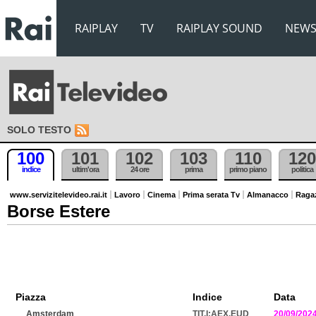
RAIPLAY
TV
RAIPLAY SOUND
NEW
SOLO TESTO
100
101
102
103
110
120
indice
ultim'ora
24 ore
prima
primo piano
politica
www.servizitelevideo.rai.it
Lavoro
Cinema
Prima serata Tv
Almanacco
Raga
Borse Estere
Piazza
Indice
Data
Amsterdam
TIT.I:AEX.EUD
20/09/202