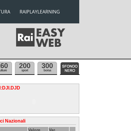
TURA
RAIPLAYLEARNING
160
200
300
ulture
sport
borsa
.I:DJI.DJD
ici Nazionali
Valore
Var.