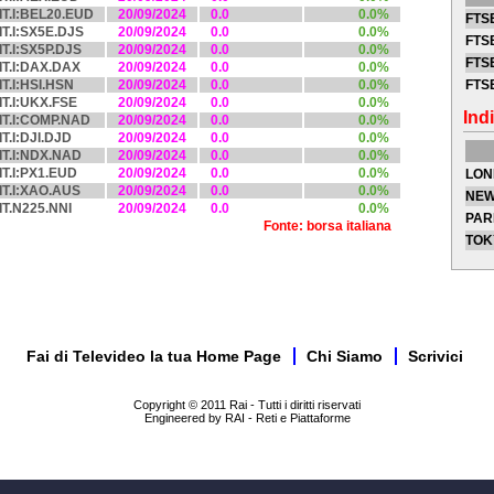
IT.I:BEL20.EUD
20/09/2024
0.0
0.0%
FTSE
IT.I:SX5E.DJS
20/09/2024
0.0
0.0%
FTSE
IT.I:SX5P.DJS
20/09/2024
0.0
0.0%
FTSE
IT.I:DAX.DAX
20/09/2024
0.0
0.0%
IT.I:HSI.HSN
20/09/2024
0.0
0.0%
FTS
IT.I:UKX.FSE
20/09/2024
0.0
0.0%
Indi
IT.I:COMP.NAD
20/09/2024
0.0
0.0%
IT.I:DJI.DJD
20/09/2024
0.0
0.0%
IT.I:NDX.NAD
20/09/2024
0.0
0.0%
IT.I:PX1.EUD
20/09/2024
0.0
0.0%
LON
IT.I:XAO.AUS
20/09/2024
0.0
0.0%
NEW
IT.N225.NNI
20/09/2024
0.0
0.0%
PAR
Fonte: borsa italiana
TOK
Fai di Televideo la tua Home Page
Chi Siamo
Scrivici
Copyright © 2011 Rai - Tutti i diritti riservati
Engineered by RAI - Reti e Piattaforme