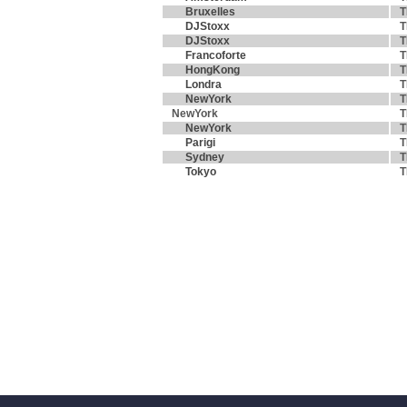
Bruxelles
T
DJStoxx
T
DJStoxx
T
Francoforte
T
HongKong
T
Londra
T
NewYork
T
NewYork
T
NewYork
T
Parigi
T
Sydney
T
Tokyo
T