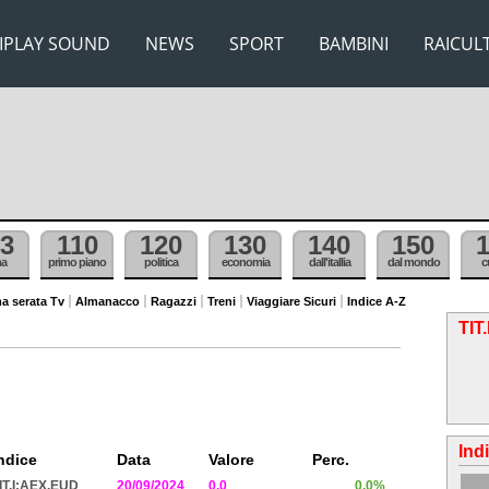
IPLAY SOUND
NEWS
SPORT
BAMBINI
RAICUL
3
110
120
130
140
150
ma
primo piano
politica
economia
dall'itallia
dal mondo
c
a serata Tv
Almanacco
Ragazzi
Treni
Viaggiare Sicuri
Indice A-Z
TIT
Ind
ndice
Data
Valore
Perc.
IT.I:AEX.EUD
20/09/2024
0.0
0.0%