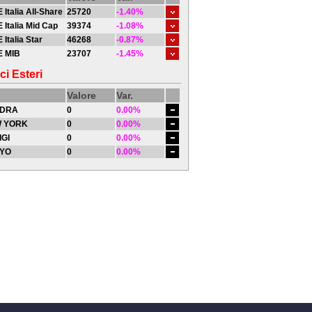
 Italia All-Share
25720
-1.40%
 Italia Mid Cap
39374
-1.08%
 Italia Star
46268
-0.87%
E MIB
23707
-1.45%
ci Esteri
Valore
Var.
DRA
0
0.00%
 YORK
0
0.00%
IGI
0
0.00%
YO
0
0.00%