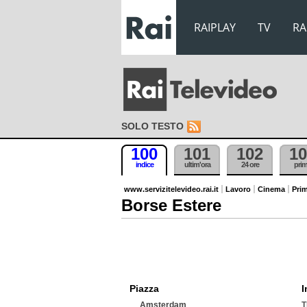
RAIPLAY
TV
RA
SOLO TESTO
100
101
102
10
indice
ultim'ora
24 ore
pri
www.servizitelevideo.rai.it
Lavoro
Cinema
Prim
Borse Estere
Piazza
I
Amsterdam
T