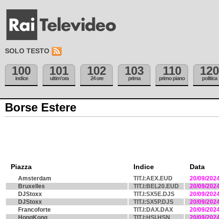
SOLO TESTO
100
101
102
103
110
120
indice
ultim'ora
24 ore
prima
primo piano
politica
Borse Estere
Piazza
Indice
Data
Amsterdam
TIT.I:AEX.EUD
20/09/202
Bruxelles
TIT.I:BEL20.EUD
20/09/202
DJStoxx
TIT.I:SX5E.DJS
20/09/202
DJStoxx
TIT.I:SX5P.DJS
20/09/202
Francoforte
TIT.I:DAX.DAX
20/09/202
HongKong
TIT.I:HSI.HSN
20/09/202