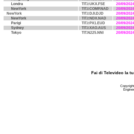
Londra
TIT.I:UKX.FSE
20/09/202
NewYork
TIT.I:COMP.NAD
20/09/202
NewYork
TIT.I:DJI.DJD
20/09/202
NewYork
TIT.I:NDX.NAD
20/09/202
Parigi
TIT.I:PX1.EUD
20/09/202
Sydney
TIT.I:XAO.AUS
20/09/202
Tokyo
TIT.N225.NNI
20/09/202
Fai di Televideo la 
Copyright 
Enginee