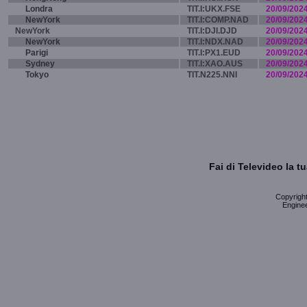
Londra
TIT.I:UKX.FSE
20/09/202
NewYork
TIT.I:COMP.NAD
20/09/202
NewYork
TIT.I:DJI.DJD
20/09/202
NewYork
TIT.I:NDX.NAD
20/09/202
Parigi
TIT.I:PX1.EUD
20/09/202
Sydney
TIT.I:XAO.AUS
20/09/202
Tokyo
TIT.N225.NNI
20/09/202
Fai di Televideo la 
Copyright 
Enginee