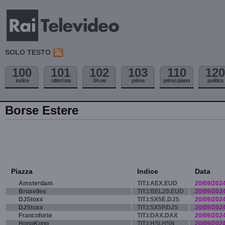
SOLO TESTO
100
101
102
103
110
120
indice
ultim'ora
24 ore
prima
primo piano
politica
Borse Estere
Piazza
Indice
Data
Amsterdam
TIT.I:AEX.EUD
20/09/202
Bruxelles
TIT.I:BEL20.EUD
20/09/202
DJStoxx
TIT.I:SX5E.DJS
20/09/202
DJStoxx
TIT.I:SX5P.DJS
20/09/202
Francoforte
TIT.I:DAX.DAX
20/09/202
HongKong
TIT.I:HSI.HSN
20/09/202