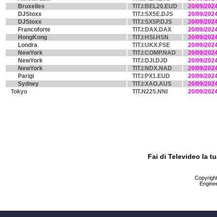
Bruxelles
TIT.I:BEL20.EUD
20/09/202
DJStoxx
TIT.I:SX5E.DJS
20/09/202
DJStoxx
TIT.I:SX5P.DJS
20/09/202
Francoforte
TIT.I:DAX.DAX
20/09/202
HongKong
TIT.I:HSI.HSN
20/09/202
Londra
TIT.I:UKX.FSE
20/09/202
NewYork
TIT.I:COMP.NAD
20/09/202
NewYork
TIT.I:DJI.DJD
20/09/202
NewYork
TIT.I:NDX.NAD
20/09/202
Parigi
TIT.I:PX1.EUD
20/09/202
Sydney
TIT.I:XAO.AUS
20/09/202
Tokyo
TIT.N225.NNI
20/09/202
Fai di Televideo la 
Copyright 
Enginee