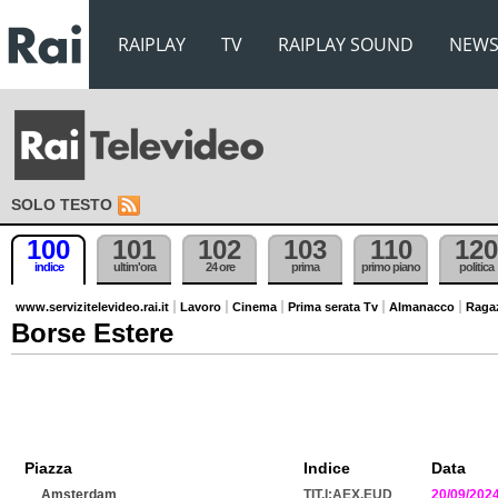
RAIPLAY
TV
RAIPLAY SOUND
NEW
SOLO TESTO
100
101
102
103
110
120
indice
ultim'ora
24 ore
prima
primo piano
politica
www.servizitelevideo.rai.it
Lavoro
Cinema
Prima serata Tv
Almanacco
Raga
Borse Estere
Piazza
Indice
Data
Amsterdam
TIT.I:AEX.EUD
20/09/202