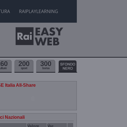
TURA
RAIPLAYLEARNING
160
200
300
ulture
sport
borsa
E Italia All-Share
ici Nazionali
Valore
Var.