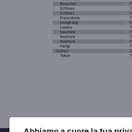
Bruxelles
T
DJStoxx
T
DJStoxx
T
Francoforte
T
HongKong
T
Londra
T
NewYork
T
NewYork
T
NewYork
T
Parigi
T
Sydney
T
Tokyo
T
Abbiamo a cuore la tua priv