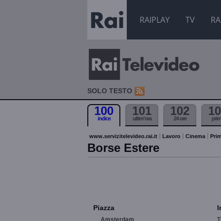
RAIPLAY
TV
RA
SOLO TESTO
100
101
102
10
indice
ultim'ora
24 ore
pri
www.servizitelevideo.rai.it
Lavoro
Cinema
Prim
Borse Estere
Piazza
I
Amsterdam
T