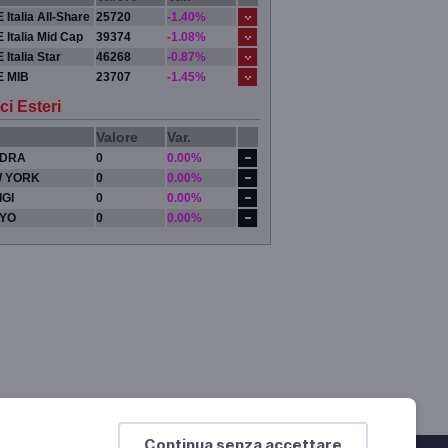
 Italia All-Share
25720
-1.40%
 Italia Mid Cap
39374
-1.08%
 Italia Star
46268
-0.87%
E MIB
23707
-1.45%
ci Esteri
Valore
Var.
DRA
0
0.00%
 YORK
0
0.00%
IGI
0
0.00%
YO
0
0.00%
Continua senza accettare