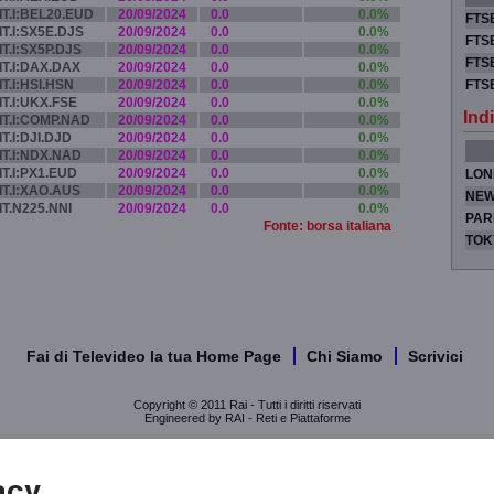
IT.I:BEL20.EUD
20/09/2024
0.0
0.0%
FTSE
IT.I:SX5E.DJS
20/09/2024
0.0
0.0%
FTSE
IT.I:SX5P.DJS
20/09/2024
0.0
0.0%
FTSE
IT.I:DAX.DAX
20/09/2024
0.0
0.0%
IT.I:HSI.HSN
20/09/2024
0.0
0.0%
FTS
IT.I:UKX.FSE
20/09/2024
0.0
0.0%
Indi
IT.I:COMP.NAD
20/09/2024
0.0
0.0%
IT.I:DJI.DJD
20/09/2024
0.0
0.0%
IT.I:NDX.NAD
20/09/2024
0.0
0.0%
IT.I:PX1.EUD
20/09/2024
0.0
0.0%
LON
IT.I:XAO.AUS
20/09/2024
0.0
0.0%
NEW
IT.N225.NNI
20/09/2024
0.0
0.0%
PAR
Fonte: borsa italiana
TOK
Fai di Televideo la tua Home Page
Chi Siamo
Scrivici
Copyright © 2011 Rai - Tutti i diritti riservati
Engineered by RAI - Reti e Piattaforme
acy