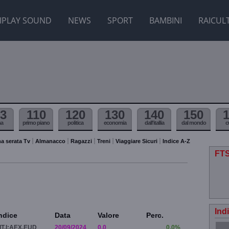
IPLAY SOUND
NEWS
SPORT
BAMBINI
RAICUL
3
110
120
130
140
150
ma
primo piano
politica
economia
dall'itallia
dal mondo
c
a serata Tv
Almanacco
Ragazzi
Treni
Viaggiare Sicuri
Indice A-Z
FTS
Ind
ndice
Data
Valore
Perc.
IT.I:AEX.EUD
20/09/2024
0.0
0.0%