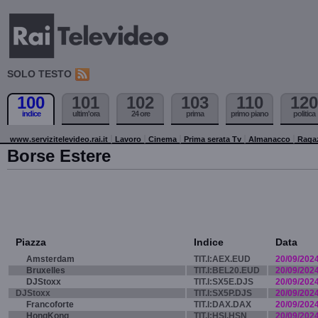
SOLO TESTO
100
101
102
103
110
120
indice
ultim'ora
24 ore
prima
primo piano
politica
www.servizitelevideo.rai.it
Lavoro
Cinema
Prima serata Tv
Almanacco
Raga
Borse Estere
Piazza
Indice
Data
Amsterdam
TIT.I:AEX.EUD
20/09/202
Bruxelles
TIT.I:BEL20.EUD
20/09/202
DJStoxx
TIT.I:SX5E.DJS
20/09/202
DJStoxx
TIT.I:SX5P.DJS
20/09/202
Francoforte
TIT.I:DAX.DAX
20/09/202
HongKong
TIT.I:HSI.HSN
20/09/202