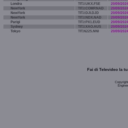
Londra
TIT.I:UKX.FSE
20/09/202
NewYork
TIT.I:COMP.NAD
20/09/202
NewYork
TIT.I:DJI.DJD
20/09/202
NewYork
TIT.I:NDX.NAD
20/09/202
Parigi
TIT.I:PX1.EUD
20/09/202
Sydney
TIT.I:XAO.AUS
20/09/202
Tokyo
TIT.N225.NNI
20/09/202
Fai di Televideo la 
Copyright 
Enginee