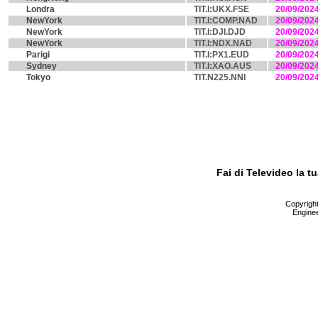
Londra
TIT.I:UKX.FSE
20/09/202
NewYork
TIT.I:COMP.NAD
20/09/202
NewYork
TIT.I:DJI.DJD
20/09/202
NewYork
TIT.I:NDX.NAD
20/09/202
Parigi
TIT.I:PX1.EUD
20/09/202
Sydney
TIT.I:XAO.AUS
20/09/202
Tokyo
TIT.N225.NNI
20/09/202
Fai di Televideo la 
Copyright 
Enginee