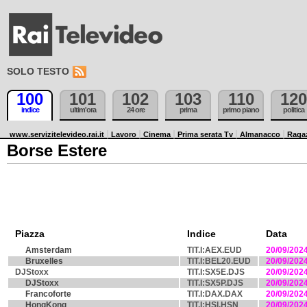
SOLO TESTO
100
101
102
103
110
120
indice
ultim'ora
24 ore
prima
primo piano
politica
www.servizitelevideo.rai.it
Lavoro
Cinema
Prima serata Tv
Almanacco
Raga
Borse Estere
Piazza
Indice
Data
Amsterdam
TIT.I:AEX.EUD
20/09/202
Bruxelles
TIT.I:BEL20.EUD
20/09/202
DJStoxx
TIT.I:SX5E.DJS
20/09/202
DJStoxx
TIT.I:SX5P.DJS
20/09/202
Francoforte
TIT.I:DAX.DAX
20/09/202
HongKong
TIT.I:HSI.HSN
20/09/202