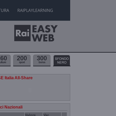
TURA
RAIPLAYLEARNING
160
200
300
ulture
sport
borsa
E Italia All-Share
ici Nazionali
Valore
Var.