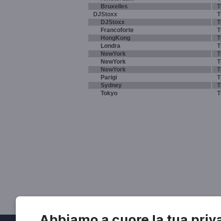
Bruxelles
T
DJStoxx
T
DJStoxx
T
Francoforte
T
HongKong
T
Londra
T
NewYork
T
NewYork
T
NewYork
T
Parigi
T
Sydney
T
Tokyo
T
Abbiamo a cuore la tua priv