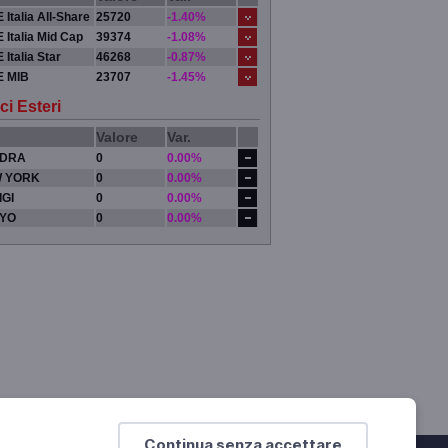
 Italia All-Share
25720
-1.40%
 Italia Mid Cap
39374
-1.08%
 Italia Star
46268
-0.87%
E MIB
23707
-1.45%
ci Esteri
Valore
Var.
DRA
0
0.00%
 YORK
0
0.00%
IGI
0
0.00%
YO
0
0.00%
Continua senza accettare