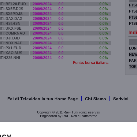
IT.I:BEL20.EUD
20/09/2024
0.0
0.0%
FTSE
IT.I:SX5E.DJS
20/09/2024
0.0
0.0%
FTSE
IT.I:SX5P.DJS
20/09/2024
0.0
0.0%
FTSE
IT.I:DAX.DAX
20/09/2024
0.0
0.0%
IT.I:HSI.HSN
20/09/2024
0.0
0.0%
FTS
IT.I:UKX.FSE
20/09/2024
0.0
0.0%
Indi
IT.I:COMP.NAD
20/09/2024
0.0
0.0%
IT.I:DJI.DJD
20/09/2024
0.0
0.0%
IT.I:NDX.NAD
20/09/2024
0.0
0.0%
IT.I:PX1.EUD
20/09/2024
0.0
0.0%
LON
IT.I:XAO.AUS
20/09/2024
0.0
0.0%
NEW
IT.N225.NNI
20/09/2024
0.0
0.0%
PAR
Fonte: borsa italiana
TOK
Fai di Televideo la tua Home Page
Chi Siamo
Scrivici
Copyright © 2011 Rai - Tutti i diritti riservati
Engineered by RAI - Reti e Piattaforme
acy