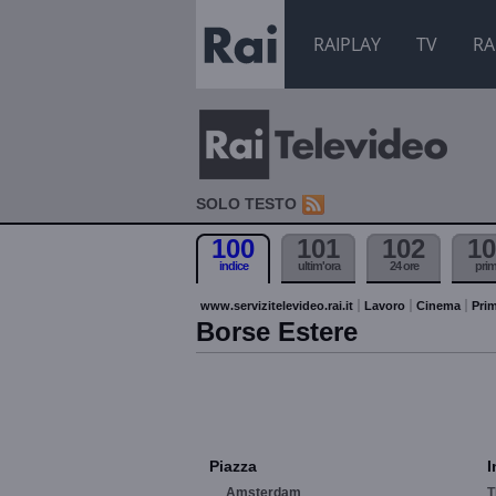
RAIPLAY
TV
RA
SOLO TESTO
100
101
102
10
indice
ultim'ora
24 ore
pri
www.servizitelevideo.rai.it
Lavoro
Cinema
Prim
Borse Estere
Piazza
I
Amsterdam
T