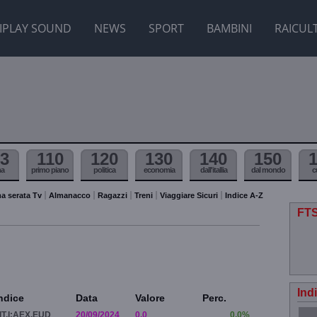
IPLAY SOUND
NEWS
SPORT
BAMBINI
RAICUL
3
110
120
130
140
150
ma
primo piano
politica
economia
dall'itallia
dal mondo
c
a serata Tv
Almanacco
Ragazzi
Treni
Viaggiare Sicuri
Indice A-Z
FTS
Ind
ndice
Data
Valore
Perc.
IT.I:AEX.EUD
20/09/2024
0.0
0.0%