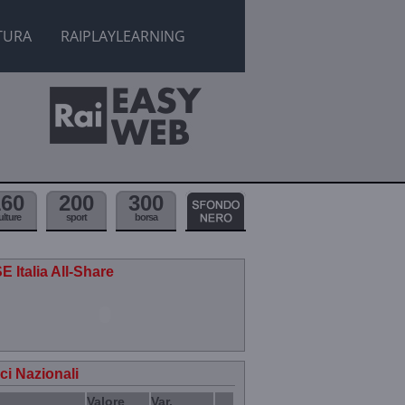
TURA
RAIPLAYLEARNING
160
200
300
ulture
sport
borsa
E Italia All-Share
ici Nazionali
Valore
Var.