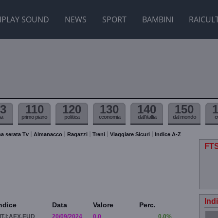
IPLAY SOUND
NEWS
SPORT
BAMBINI
RAICUL
3
110
120
130
140
150
ma
primo piano
politica
economia
dall'itallia
dal mondo
c
a serata Tv
Almanacco
Ragazzi
Treni
Viaggiare Sicuri
Indice A-Z
FTS
Ind
ndice
Data
Valore
Perc.
IT.I:AEX.EUD
20/09/2024
0.0
0.0%