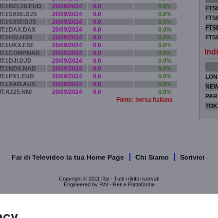
IT.I:BEL20.EUD
20/09/2024
0.0
0.0%
FTSE
IT.I:SX5E.DJS
20/09/2024
0.0
0.0%
FTSE
IT.I:SX5P.DJS
20/09/2024
0.0
0.0%
FTSE
IT.I:DAX.DAX
20/09/2024
0.0
0.0%
IT.I:HSI.HSN
20/09/2024
0.0
0.0%
FTS
IT.I:UKX.FSE
20/09/2024
0.0
0.0%
Indi
IT.I:COMP.NAD
20/09/2024
0.0
0.0%
IT.I:DJI.DJD
20/09/2024
0.0
0.0%
IT.I:NDX.NAD
20/09/2024
0.0
0.0%
IT.I:PX1.EUD
20/09/2024
0.0
0.0%
LON
IT.I:XAO.AUS
20/09/2024
0.0
0.0%
NEW
IT.N225.NNI
20/09/2024
0.0
0.0%
PAR
Fonte: borsa italiana
TOK
Fai di Televideo la tua Home Page
Chi Siamo
Scrivici
Copyright © 2011 Rai - Tutti i diritti riservati
Engineered by RAI - Reti e Piattaforme
acy