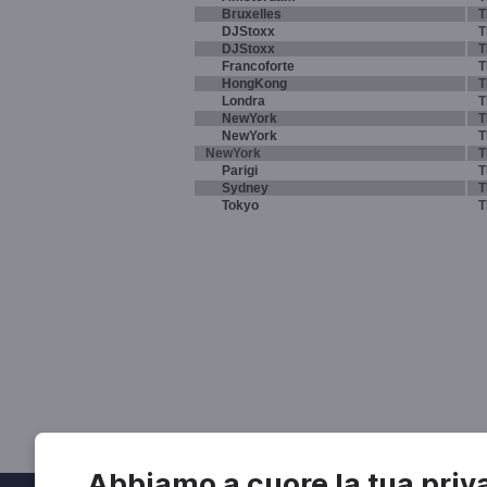
Bruxelles
T
DJStoxx
T
DJStoxx
T
Francoforte
T
HongKong
T
Londra
T
NewYork
T
NewYork
T
NewYork
T
Parigi
T
Sydney
T
Tokyo
T
Abbiamo a cuore la tua priv