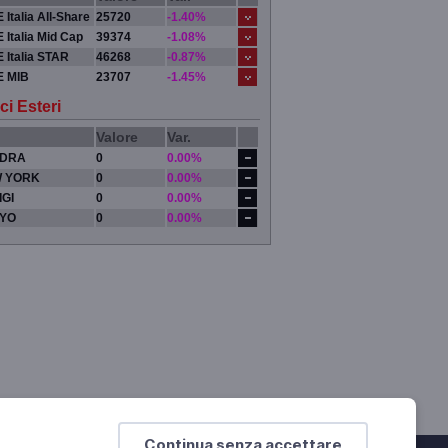
 Italia All-Share
25720
-1.40%
 Italia Mid Cap
39374
-1.08%
 Italia STAR
46268
-0.87%
E MIB
23707
-1.45%
ci Esteri
Valore
Var.
DRA
0
0.00%
 YORK
0
0.00%
IGI
0
0.00%
YO
0
0.00%
Continua senza accettare