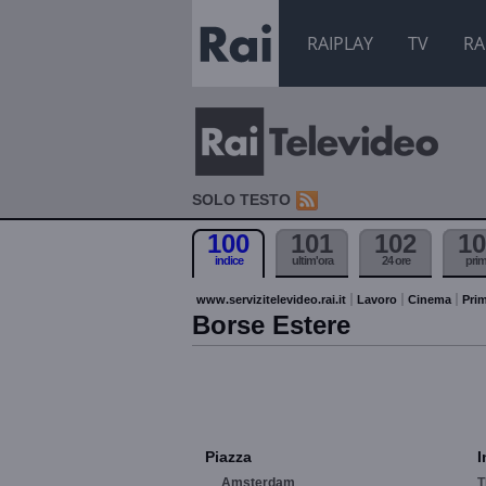
RAIPLAY
TV
RA
SOLO TESTO
100
101
102
10
indice
ultim'ora
24 ore
pri
www.servizitelevideo.rai.it
Lavoro
Cinema
Prim
Borse Estere
Piazza
I
Amsterdam
T