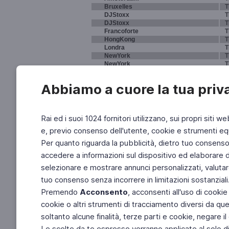
Bruxelles
T
DJStoxx
T
DJStoxx
T
Francoforte
T
HongKong
T
Londra
T
NewYork
T
NewYork
T
NewYork
T
Parigi
T
Abbiamo a cuore la tua priv
Sydney
T
Tokyo
T
Rai ed i suoi 1024 fornitori utilizzano, sui propri siti we
e, previo consenso dell'utente, cookie e strumenti equ
Per quanto riguarda la pubblicità, dietro tuo consenso, 
accedere a informazioni sul dispositivo ed elaborare dati
selezionare e mostrare annunci personalizzati, valutar
tuo consenso senza incorrere in limitazioni sostanziali
Premendo
Acconsento
, acconsenti all'uso di cookie
cookie o altri strumenti di tracciamento diversi da quel
soltanto alcune finalità, terze parti e cookie, negare
Le scelte da te espresse verranno applicate al solo dis