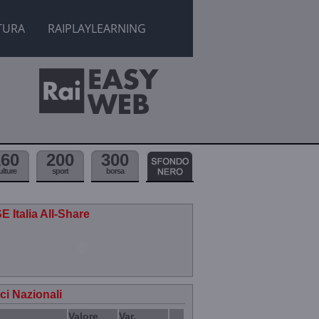
TURA
RAIPLAYLEARNING
160
200
300
ulture
sport
borsa
E Italia All-Share
ici Nazionali
Valore
Var.