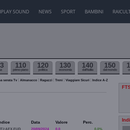
IPLAY SOUND
NEWS
SPORT
BAMBINI
RAICUL
3
110
120
130
140
150
ma
primo piano
politica
economia
dall'itallia
dal mondo
c
a serata Tv
Almanacco
Ragazzi
Treni
Viaggiare Sicuri
Indice A-Z
FTS
Ind
ndice
Data
Valore
Perc.
IT.I:AEX.EUD
20/09/2024
0.0
0.0%