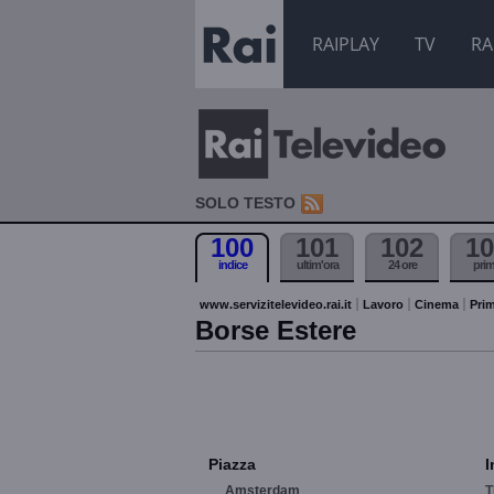
RAIPLAY
TV
RA
SOLO TESTO
100
101
102
10
indice
ultim'ora
24 ore
pri
www.servizitelevideo.rai.it
Lavoro
Cinema
Prim
Borse Estere
Piazza
I
Amsterdam
T