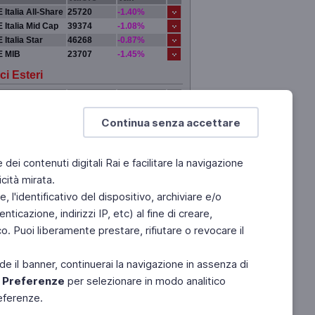
 Italia All-Share
25720
-1.40%
 Italia Mid Cap
39374
-1.08%
 Italia Star
46268
-0.87%
E MIB
23707
-1.45%
ci Esteri
Valore
Var.
DRA
0
0.00%
Continua senza accettare
 YORK
0
0.00%
IGI
0
0.00%
YO
0
0.00%
e dei contenuti digitali Rai e facilitare la navigazione
cità mirata.
 l'identificativo del dispositivo, archiviare e/o
ticazione, indirizzi IP, etc) al fine di creare,
. Puoi liberamente prestare, rifiutare o revocare il
de il banner, continuerai la navigazione in assenza di
e
Preferenze
per selezionare in modo analitico
referenze.