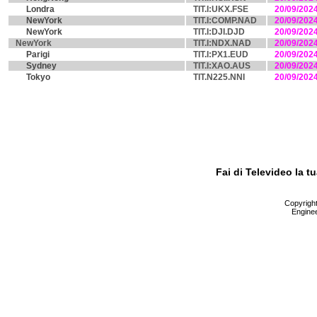
Londra
TIT.I:UKX.FSE
20/09/202
NewYork
TIT.I:COMP.NAD
20/09/202
NewYork
TIT.I:DJI.DJD
20/09/202
NewYork
TIT.I:NDX.NAD
20/09/202
Parigi
TIT.I:PX1.EUD
20/09/202
Sydney
TIT.I:XAO.AUS
20/09/202
Tokyo
TIT.N225.NNI
20/09/202
Fai di Televideo la 
Copyright 
Enginee