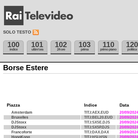
SOLO TESTO
100
101
102
103
110
120
indice
ultim'ora
24 ore
prima
primo piano
politica
Borse Estere
Piazza
Indice
Data
Amsterdam
TIT.I:AEX.EUD
20/09/202
Bruxelles
TIT.I:BEL20.EUD
20/09/202
DJStoxx
TIT.I:SX5E.DJS
20/09/202
DJStoxx
TIT.I:SX5P.DJS
20/09/202
Francoforte
TIT.I:DAX.DAX
20/09/202
HongKong
TIT.I:HSI.HSN
20/09/202