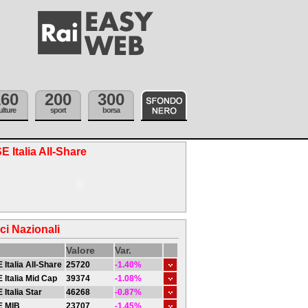
160
200
300
ulture
sport
borsa
E Italia All-Share
ici Nazionali
Valore
Var.
 Italia All-Share
25720
-1.40%
 Italia Mid Cap
39374
-1.08%
 Italia Star
46268
-0.87%
E MIB
23707
-1.45%