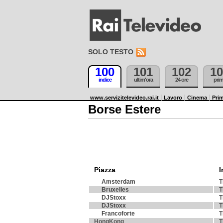
SOLO TESTO
100
101
102
10
indice
ultim'ora
24 ore
pri
www.servizitelevideo.rai.it
Lavoro
Cinema
Prim
Borse Estere
Piazza
I
Amsterdam
T
Bruxelles
T
DJStoxx
T
DJStoxx
T
Francoforte
T
HongKong
T