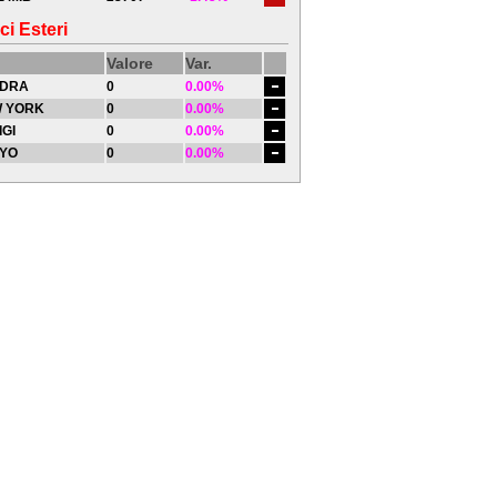
ci Esteri
Valore
Var.
DRA
0
0.00%
 YORK
0
0.00%
IGI
0
0.00%
YO
0
0.00%