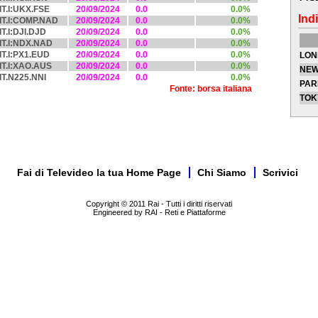
IT.I:UKX.FSE
20/09/2024
0.0
0.0%
Indi
IT.I:COMP.NAD
20/09/2024
0.0
0.0%
IT.I:DJI.DJD
20/09/2024
0.0
0.0%
IT.I:NDX.NAD
20/09/2024
0.0
0.0%
IT.I:PX1.EUD
20/09/2024
0.0
0.0%
LON
IT.I:XAO.AUS
20/09/2024
0.0
0.0%
NEW
IT.N225.NNI
20/09/2024
0.0
0.0%
PAR
Fonte: borsa italiana
TOK
Fai di Televideo la tua Home Page
Chi Siamo
Scrivici
Copyright © 2011 Rai - Tutti i diritti riservati
Engineered by RAI - Reti e Piattaforme