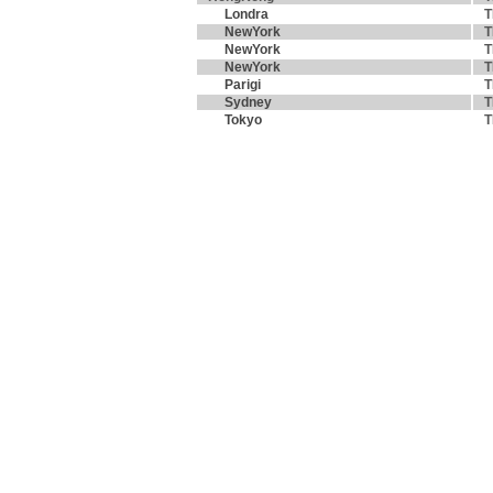
Londra
T
NewYork
T
NewYork
T
NewYork
T
Parigi
T
Sydney
T
Tokyo
T