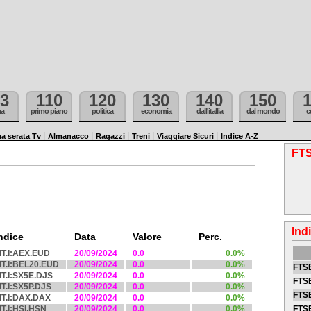
3
110
120
130
140
150
ma
primo piano
politica
economia
dall'itallia
dal mondo
c
a serata Tv
Almanacco
Ragazzi
Treni
Viaggiare Sicuri
Indice A-Z
FTS
Ind
ndice
Data
Valore
Perc.
IT.I:AEX.EUD
20/09/2024
0.0
0.0%
IT.I:BEL20.EUD
20/09/2024
0.0
0.0%
FTSE
IT.I:SX5E.DJS
20/09/2024
0.0
0.0%
FTSE
IT.I:SX5P.DJS
20/09/2024
0.0
0.0%
FTSE
IT.I:DAX.DAX
20/09/2024
0.0
0.0%
IT.I:HSI.HSN
20/09/2024
0.0
0.0%
FTS