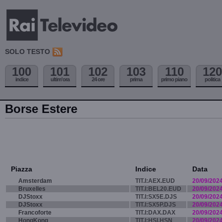
SOLO TESTO
100
101
102
103
110
120
indice
ultim'ora
24 ore
prima
primo piano
politica
Borse Estere
Piazza
Indice
Data
Amsterdam
TIT.I:AEX.EUD
20/09/202
Bruxelles
TIT.I:BEL20.EUD
20/09/202
DJStoxx
TIT.I:SX5E.DJS
20/09/202
DJStoxx
TIT.I:SX5P.DJS
20/09/202
Francoforte
TIT.I:DAX.DAX
20/09/202
HongKong
TIT.I:HSI.HSN
20/09/202