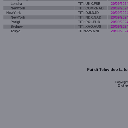
Londra
TIT.I:UKX.FSE
20/09/202
NewYork
TIT.I:COMP.NAD
20/09/202
NewYork
TIT.I:DJI.DJD
20/09/202
NewYork
TIT.I:NDX.NAD
20/09/202
Parigi
TIT.I:PX1.EUD
20/09/202
Sydney
TIT.I:XAO.AUS
20/09/202
Tokyo
TIT.N225.NNI
20/09/202
Fai di Televideo la 
Copyright 
Enginee