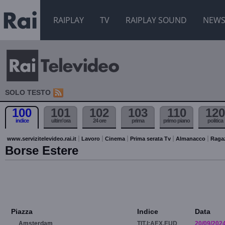
RAIPLAY
TV
RAIPLAY SOUND
NEW
SOLO TESTO
100
101
102
103
110
120
indice
ultim'ora
24 ore
prima
primo piano
politica
www.servizitelevideo.rai.it
Lavoro
Cinema
Prima serata Tv
Almanacco
Raga
Borse Estere
Piazza
Indice
Data
Amsterdam
TIT.I:AEX.EUD
20/09/202