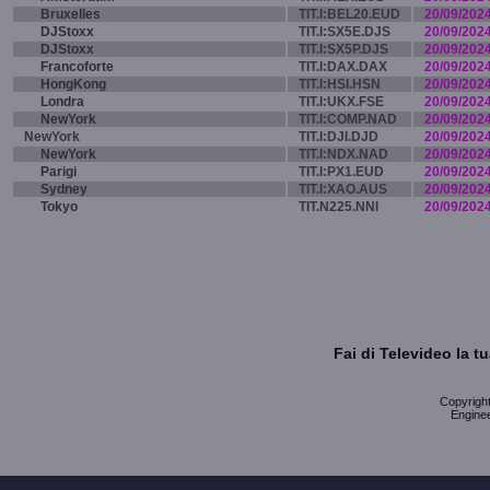
Bruxelles
TIT.I:BEL20.EUD
20/09/202
DJStoxx
TIT.I:SX5E.DJS
20/09/202
DJStoxx
TIT.I:SX5P.DJS
20/09/202
Francoforte
TIT.I:DAX.DAX
20/09/202
HongKong
TIT.I:HSI.HSN
20/09/202
Londra
TIT.I:UKX.FSE
20/09/202
NewYork
TIT.I:COMP.NAD
20/09/202
NewYork
TIT.I:DJI.DJD
20/09/202
NewYork
TIT.I:NDX.NAD
20/09/202
Parigi
TIT.I:PX1.EUD
20/09/202
Sydney
TIT.I:XAO.AUS
20/09/202
Tokyo
TIT.N225.NNI
20/09/202
Fai di Televideo la 
Copyright 
Enginee