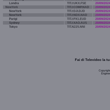
Londra
TIT.I:UKX.FSE
20/09/202
NewYork
TIT.I:COMP.NAD
20/09/202
NewYork
TIT.I:DJI.DJD
20/09/202
NewYork
TIT.I:NDX.NAD
20/09/202
Parigi
TIT.I:PX1.EUD
20/09/202
Sydney
TIT.I:XAO.AUS
20/09/202
Tokyo
TIT.N225.NNI
20/09/202
Fai di Televideo la 
Copyright 
Enginee