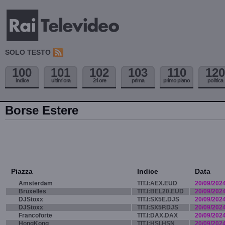
SOLO TESTO
100
101
102
103
110
120
indice
ultim'ora
24 ore
prima
primo piano
politica
Borse Estere
Piazza
Indice
Data
Amsterdam
TIT.I:AEX.EUD
20/09/202
Bruxelles
TIT.I:BEL20.EUD
20/09/202
DJStoxx
TIT.I:SX5E.DJS
20/09/202
DJStoxx
TIT.I:SX5P.DJS
20/09/202
Francoforte
TIT.I:DAX.DAX
20/09/202
HongKong
TIT.I:HSI.HSN
20/09/202