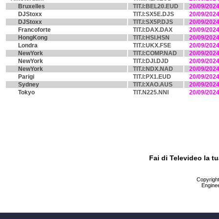
Bruxelles
TIT.I:BEL20.EUD
20/09/202
DJStoxx
TIT.I:SX5E.DJS
20/09/202
DJStoxx
TIT.I:SX5P.DJS
20/09/202
Francoforte
TIT.I:DAX.DAX
20/09/202
HongKong
TIT.I:HSI.HSN
20/09/202
Londra
TIT.I:UKX.FSE
20/09/202
NewYork
TIT.I:COMP.NAD
20/09/202
NewYork
TIT.I:DJI.DJD
20/09/202
NewYork
TIT.I:NDX.NAD
20/09/202
Parigi
TIT.I:PX1.EUD
20/09/202
Sydney
TIT.I:XAO.AUS
20/09/202
Tokyo
TIT.N225.NNI
20/09/202
Fai di Televideo la 
Copyright 
Enginee