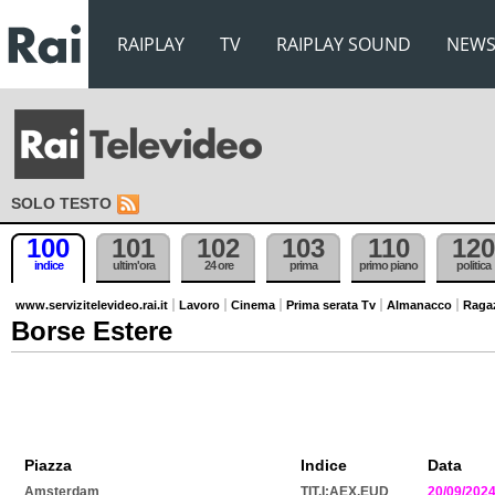
RAIPLAY
TV
RAIPLAY SOUND
NEW
SOLO TESTO
100
101
102
103
110
120
indice
ultim'ora
24 ore
prima
primo piano
politica
www.servizitelevideo.rai.it
Lavoro
Cinema
Prima serata Tv
Almanacco
Raga
Borse Estere
Piazza
Indice
Data
Amsterdam
TIT.I:AEX.EUD
20/09/202