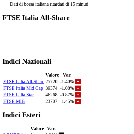
Dati di borsa italiana ritardati di 15 minuti
FTSE Italia All-Share
Indici Nazionali
Valore
Var.
FTSE Italia All-Share
25720
-1.40%
FTSE Italia Mid Cap
39374
-1.08%
FTSE Italia Star
46268
-0.87%
FTSE MIB
23707
-1.45%
Indici Esteri
Valore
Var.