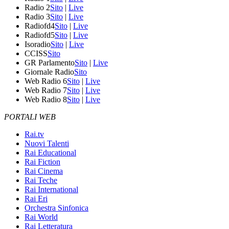
Radio 2
Sito
|
Live
Radio 3
Sito
|
Live
Radiofd4
Sito
|
Live
Radiofd5
Sito
|
Live
Isoradio
Sito
|
Live
CCISS
Sito
GR Parlamento
Sito
|
Live
Giornale Radio
Sito
Web Radio 6
Sito
|
Live
Web Radio 7
Sito
|
Live
Web Radio 8
Sito
|
Live
PORTALI WEB
Rai.tv
Nuovi Talenti
Rai Educational
Rai Fiction
Rai Cinema
Rai Teche
Rai International
Rai Eri
Orchestra Sinfonica
Rai World
Rai Letteratura