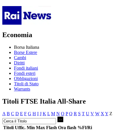
Economia
Borsa Italiana
Borse Estere
Cambi
Diritti
Fondi italiani
Fondi esteri
Obbligazioni
Titoli di Stato
Warrants
Titoli FTSE Italia All-Share
A
B
C
D
E
F
G
H
I
J
K
L
M
N
O
P
Q
R
S
T
U
V
W
X
Y
Z
Titoli
Uffic.
Min
Max
Flash
Ora flash
%Fl/Ri