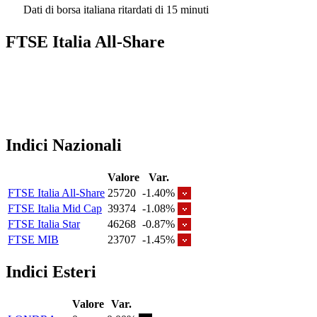
Dati di borsa italiana ritardati di 15 minuti
FTSE Italia All-Share
Indici Nazionali
Valore
Var.
FTSE Italia All-Share
25720
-1.40%
FTSE Italia Mid Cap
39374
-1.08%
FTSE Italia Star
46268
-0.87%
FTSE MIB
23707
-1.45%
Indici Esteri
Valore
Var.