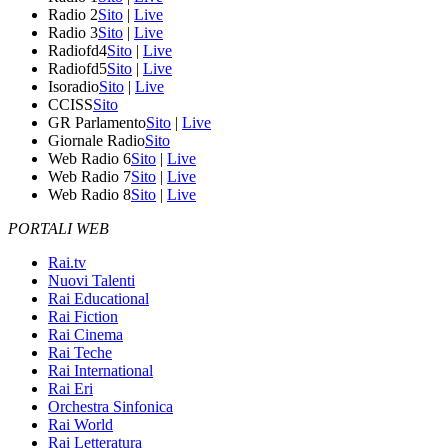
Radio 2
Sito
|
Live
Radio 3
Sito
|
Live
Radiofd4
Sito
|
Live
Radiofd5
Sito
|
Live
Isoradio
Sito
|
Live
CCISS
Sito
GR Parlamento
Sito
|
Live
Giornale Radio
Sito
Web Radio 6
Sito
|
Live
Web Radio 7
Sito
|
Live
Web Radio 8
Sito
|
Live
PORTALI WEB
Rai.tv
Nuovi Talenti
Rai Educational
Rai Fiction
Rai Cinema
Rai Teche
Rai International
Rai Eri
Orchestra Sinfonica
Rai World
Rai Letteratura