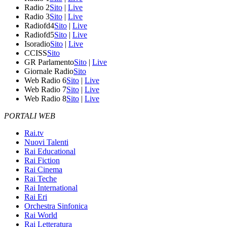
Radio 2
Sito
|
Live
Radio 3
Sito
|
Live
Radiofd4
Sito
|
Live
Radiofd5
Sito
|
Live
Isoradio
Sito
|
Live
CCISS
Sito
GR Parlamento
Sito
|
Live
Giornale Radio
Sito
Web Radio 6
Sito
|
Live
Web Radio 7
Sito
|
Live
Web Radio 8
Sito
|
Live
PORTALI WEB
Rai.tv
Nuovi Talenti
Rai Educational
Rai Fiction
Rai Cinema
Rai Teche
Rai International
Rai Eri
Orchestra Sinfonica
Rai World
Rai Letteratura