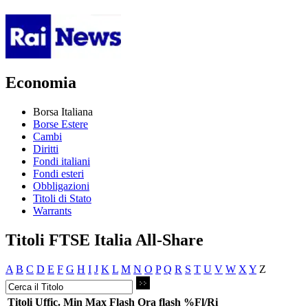
Economia
Borsa Italiana
Borse Estere
Cambi
Diritti
Fondi italiani
Fondi esteri
Obbligazioni
Titoli di Stato
Warrants
Titoli FTSE Italia All-Share
A
B
C
D
E
F
G
H
I
J
K
L
M
N
O
P
Q
R
S
T
U
V
W
X
Y
Z
Titoli
Uffic.
Min
Max
Flash
Ora flash
%Fl/Ri