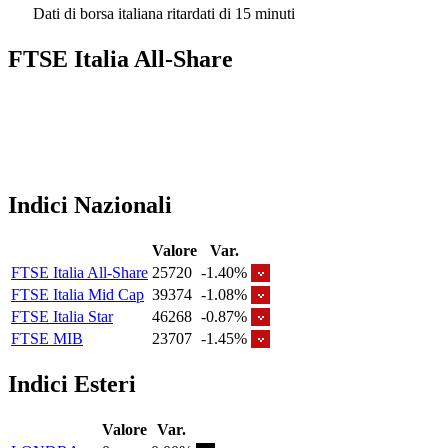
Dati di borsa italiana ritardati di 15 minuti
FTSE Italia All-Share
Indici Nazionali
Valore
Var.
FTSE Italia All-Share
25720
-1.40%
FTSE Italia Mid Cap
39374
-1.08%
FTSE Italia Star
46268
-0.87%
FTSE MIB
23707
-1.45%
Indici Esteri
Valore
Var.