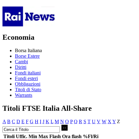
Economia
Borsa Italiana
Borse Estere
Cambi
Diritti
Fondi italiani
Fondi esteri
Obbligazioni
Titoli di Stato
Warrants
Titoli FTSE Italia All-Share
A
B
C
D
E
F
G
H
I
J
K
L
M
N
O
P
Q
R
S
T
U
V
W
X
Y
Z
Titoli
Uffic.
Min
Max
Flash
Ora flash
%Fl/Ri