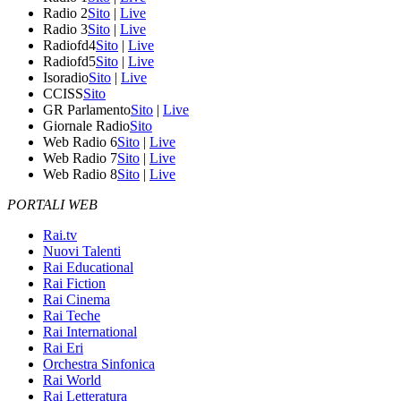
Radio 2
Sito
|
Live
Radio 3
Sito
|
Live
Radiofd4
Sito
|
Live
Radiofd5
Sito
|
Live
Isoradio
Sito
|
Live
CCISS
Sito
GR Parlamento
Sito
|
Live
Giornale Radio
Sito
Web Radio 6
Sito
|
Live
Web Radio 7
Sito
|
Live
Web Radio 8
Sito
|
Live
PORTALI WEB
Rai.tv
Nuovi Talenti
Rai Educational
Rai Fiction
Rai Cinema
Rai Teche
Rai International
Rai Eri
Orchestra Sinfonica
Rai World
Rai Letteratura