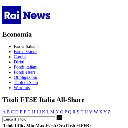
Economia
Borsa Italiana
Borse Estere
Cambi
Diritti
Fondi italiani
Fondi esteri
Obbligazioni
Titoli di Stato
Warrants
Titoli FTSE Italia All-Share
A
B
C
D
E
F
G
H
I
J
K
L
M
N
O
P
Q
R
S
T
U
V
W
X
Y
Z
Titoli
Uffic.
Min
Max
Flash
Ora flash
%Fl/Ri