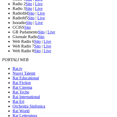
Radio 2
Sito
|
Live
Radio 3
Sito
|
Live
Radiofd4
Sito
|
Live
Radiofd5
Sito
|
Live
Isoradio
Sito
|
Live
CCISS
Sito
GR Parlamento
Sito
|
Live
Giornale Radio
Sito
Web Radio 6
Sito
|
Live
Web Radio 7
Sito
|
Live
Web Radio 8
Sito
|
Live
PORTALI WEB
Rai.tv
Nuovi Talenti
Rai Educational
Rai Fiction
Rai Cinema
Rai Teche
Rai International
Rai Eri
Orchestra Sinfonica
Rai World
Rai Letteratura