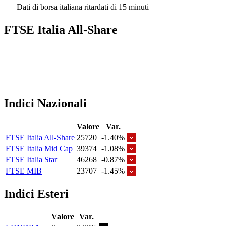
Dati di borsa italiana ritardati di 15 minuti
FTSE Italia All-Share
Indici Nazionali
Valore
Var.
FTSE Italia All-Share
25720
-1.40%
FTSE Italia Mid Cap
39374
-1.08%
FTSE Italia Star
46268
-0.87%
FTSE MIB
23707
-1.45%
Indici Esteri
Valore
Var.