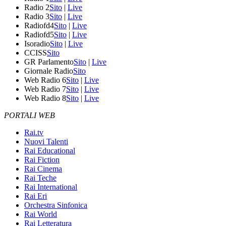
Radio 2
Sito
|
Live
Radio 3
Sito
|
Live
Radiofd4
Sito
|
Live
Radiofd5
Sito
|
Live
Isoradio
Sito
|
Live
CCISS
Sito
GR Parlamento
Sito
|
Live
Giornale Radio
Sito
Web Radio 6
Sito
|
Live
Web Radio 7
Sito
|
Live
Web Radio 8
Sito
|
Live
PORTALI WEB
Rai.tv
Nuovi Talenti
Rai Educational
Rai Fiction
Rai Cinema
Rai Teche
Rai International
Rai Eri
Orchestra Sinfonica
Rai World
Rai Letteratura