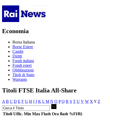
Economia
Borsa Italiana
Borse Estere
Cambi
Diritti
Fondi italiani
Fondi esteri
Obbligazioni
Titoli di Stato
Warrants
Titoli FTSE Italia All-Share
A
B
C
D
E
F
G
H
I
J
K
L
M
N
O
P
Q
R
S
T
U
V
W
X
Y
Z
Titoli
Uffic.
Min
Max
Flash
Ora flash
%Fl/Ri