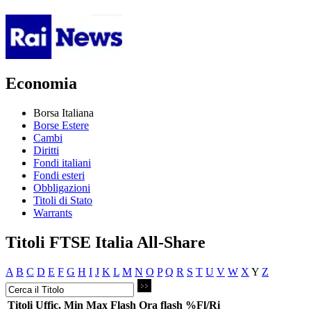
Economia
Borsa Italiana
Borse Estere
Cambi
Diritti
Fondi italiani
Fondi esteri
Obbligazioni
Titoli di Stato
Warrants
Titoli FTSE Italia All-Share
A
B
C
D
E
F
G
H
I
J
K
L
M
N
O
P
Q
R
S
T
U
V
W
X
Y
Z
Titoli
Uffic.
Min
Max
Flash
Ora flash
%Fl/Ri