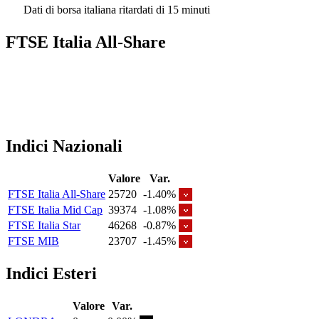
Dati di borsa italiana ritardati di 15 minuti
FTSE Italia All-Share
Indici Nazionali
Valore
Var.
FTSE Italia All-Share
25720
-1.40%
FTSE Italia Mid Cap
39374
-1.08%
FTSE Italia Star
46268
-0.87%
FTSE MIB
23707
-1.45%
Indici Esteri
Valore
Var.