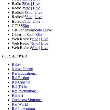
Radio 2
Sito
|
Live
Radio 3
Sito
|
Live
Radiofd4
Sito
|
Live
Radiofd5
Sito
|
Live
Isoradio
Sito
|
Live
CCISS
Sito
GR Parlamento
Sito
|
Live
Giornale Radio
Sito
Web Radio 6
Sito
|
Live
Web Radio 7
Sito
|
Live
Web Radio 8
Sito
|
Live
PORTALI WEB
Rai.tv
Nuovi Talenti
Rai Educational
Rai Fiction
Rai Cinema
Rai Teche
Rai International
Rai Eri
Orchestra Sinfonica
Rai World
Rai Letteratura