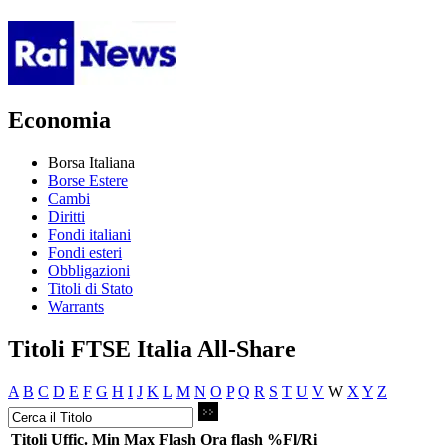
Economia
Borsa Italiana
Borse Estere
Cambi
Diritti
Fondi italiani
Fondi esteri
Obbligazioni
Titoli di Stato
Warrants
Titoli FTSE Italia All-Share
A
B
C
D
E
F
G
H
I
J
K
L
M
N
O
P
Q
R
S
T
U
V
W
X
Y
Z
Titoli
Uffic.
Min
Max
Flash
Ora flash
%Fl/Ri