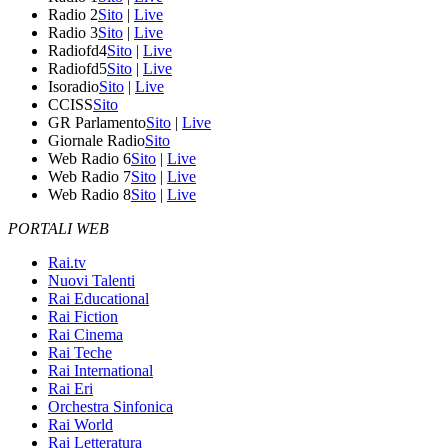
Radio 2
Sito
|
Live
Radio 3
Sito
|
Live
Radiofd4
Sito
|
Live
Radiofd5
Sito
|
Live
Isoradio
Sito
|
Live
CCISS
Sito
GR Parlamento
Sito
|
Live
Giornale Radio
Sito
Web Radio 6
Sito
|
Live
Web Radio 7
Sito
|
Live
Web Radio 8
Sito
|
Live
PORTALI WEB
Rai.tv
Nuovi Talenti
Rai Educational
Rai Fiction
Rai Cinema
Rai Teche
Rai International
Rai Eri
Orchestra Sinfonica
Rai World
Rai Letteratura