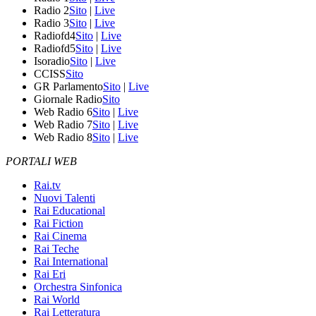
Radio 2
Sito
|
Live
Radio 3
Sito
|
Live
Radiofd4
Sito
|
Live
Radiofd5
Sito
|
Live
Isoradio
Sito
|
Live
CCISS
Sito
GR Parlamento
Sito
|
Live
Giornale Radio
Sito
Web Radio 6
Sito
|
Live
Web Radio 7
Sito
|
Live
Web Radio 8
Sito
|
Live
PORTALI WEB
Rai.tv
Nuovi Talenti
Rai Educational
Rai Fiction
Rai Cinema
Rai Teche
Rai International
Rai Eri
Orchestra Sinfonica
Rai World
Rai Letteratura