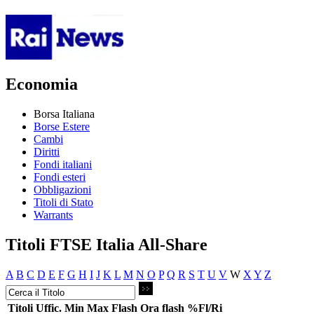
Economia
Borsa Italiana
Borse Estere
Cambi
Diritti
Fondi italiani
Fondi esteri
Obbligazioni
Titoli di Stato
Warrants
Titoli FTSE Italia All-Share
A
B
C
D
E
F
G
H
I
J
K
L
M
N
O
P
Q
R
S
T
U
V
W
X
Y
Z
Titoli
Uffic.
Min
Max
Flash
Ora flash
%Fl/Ri