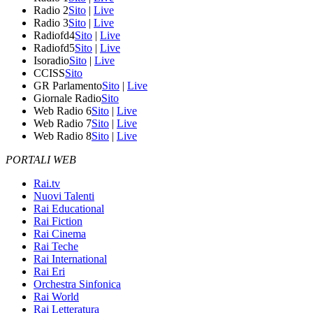
Radio 2
Sito
|
Live
Radio 3
Sito
|
Live
Radiofd4
Sito
|
Live
Radiofd5
Sito
|
Live
Isoradio
Sito
|
Live
CCISS
Sito
GR Parlamento
Sito
|
Live
Giornale Radio
Sito
Web Radio 6
Sito
|
Live
Web Radio 7
Sito
|
Live
Web Radio 8
Sito
|
Live
PORTALI WEB
Rai.tv
Nuovi Talenti
Rai Educational
Rai Fiction
Rai Cinema
Rai Teche
Rai International
Rai Eri
Orchestra Sinfonica
Rai World
Rai Letteratura