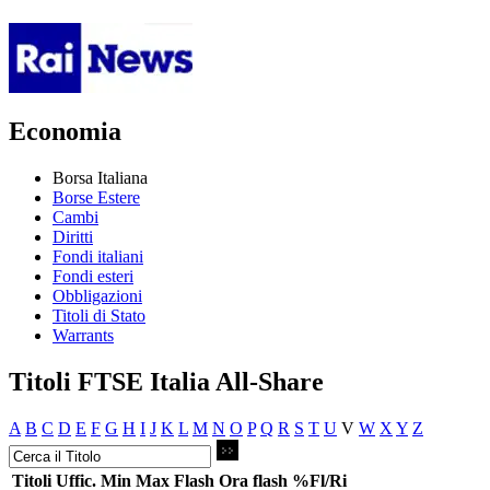
Economia
Borsa Italiana
Borse Estere
Cambi
Diritti
Fondi italiani
Fondi esteri
Obbligazioni
Titoli di Stato
Warrants
Titoli FTSE Italia All-Share
A
B
C
D
E
F
G
H
I
J
K
L
M
N
O
P
Q
R
S
T
U
V
W
X
Y
Z
Titoli
Uffic.
Min
Max
Flash
Ora flash
%Fl/Ri