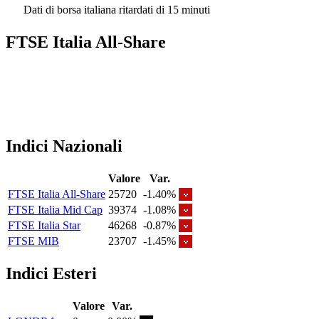
Dati di borsa italiana ritardati di 15 minuti
FTSE Italia All-Share
Indici Nazionali
Valore
Var.
FTSE Italia All-Share
25720
-1.40%
FTSE Italia Mid Cap
39374
-1.08%
FTSE Italia Star
46268
-0.87%
FTSE MIB
23707
-1.45%
Indici Esteri
Valore
Var.