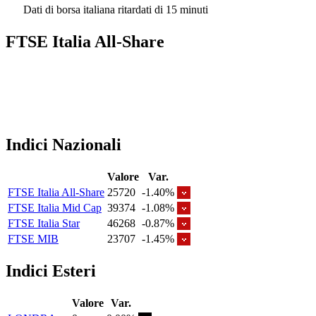
Dati di borsa italiana ritardati di 15 minuti
FTSE Italia All-Share
Indici Nazionali
Valore
Var.
FTSE Italia All-Share
25720
-1.40%
FTSE Italia Mid Cap
39374
-1.08%
FTSE Italia Star
46268
-0.87%
FTSE MIB
23707
-1.45%
Indici Esteri
Valore
Var.