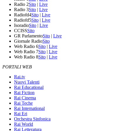
Radio 2
Sito
|
Live
Radio 3
Sito
|
Live
Radiofd4
Sito
|
Live
Radiofd5
Sito
|
Live
Isoradio
Sito
|
Live
CCISS
Sito
GR Parlamento
Sito
|
Live
Giornale Radio
Sito
Web Radio 6
Sito
|
Live
Web Radio 7
Sito
|
Live
Web Radio 8
Sito
|
Live
PORTALI WEB
Rai.tv
Nuovi Talenti
Rai Educational
Rai Fiction
Rai Cinema
Rai Teche
Rai International
Rai Eri
Orchestra Sinfonica
Rai World
Rai Letteratura