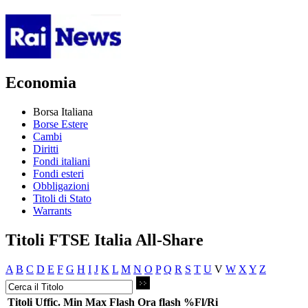
Economia
Borsa Italiana
Borse Estere
Cambi
Diritti
Fondi italiani
Fondi esteri
Obbligazioni
Titoli di Stato
Warrants
Titoli FTSE Italia All-Share
A
B
C
D
E
F
G
H
I
J
K
L
M
N
O
P
Q
R
S
T
U
V
W
X
Y
Z
Titoli
Uffic.
Min
Max
Flash
Ora flash
%Fl/Ri