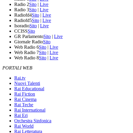
Radio 2
Sito
|
Live
Radio 3
Sito
|
Live
Radiofd4
Sito
|
Live
Radiofd5
Sito
|
Live
Isoradio
Sito
|
Live
CCISS
Sito
GR Parlamento
Sito
|
Live
Giornale Radio
Sito
Web Radio 6
Sito
|
Live
Web Radio 7
Sito
|
Live
Web Radio 8
Sito
|
Live
PORTALI WEB
Rai.tv
Nuovi Talenti
Rai Educational
Rai Fiction
Rai Cinema
Rai Teche
Rai International
Rai Eri
Orchestra Sinfonica
Rai World
Rai Letteratura