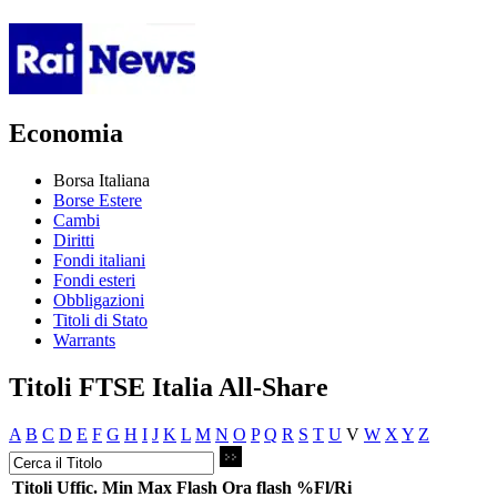
Economia
Borsa Italiana
Borse Estere
Cambi
Diritti
Fondi italiani
Fondi esteri
Obbligazioni
Titoli di Stato
Warrants
Titoli FTSE Italia All-Share
A
B
C
D
E
F
G
H
I
J
K
L
M
N
O
P
Q
R
S
T
U
V
W
X
Y
Z
Titoli
Uffic.
Min
Max
Flash
Ora flash
%Fl/Ri