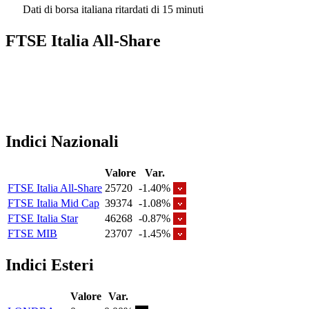
Dati di borsa italiana ritardati di 15 minuti
FTSE Italia All-Share
Indici Nazionali
Valore
Var.
FTSE Italia All-Share
25720
-1.40%
FTSE Italia Mid Cap
39374
-1.08%
FTSE Italia Star
46268
-0.87%
FTSE MIB
23707
-1.45%
Indici Esteri
Valore
Var.