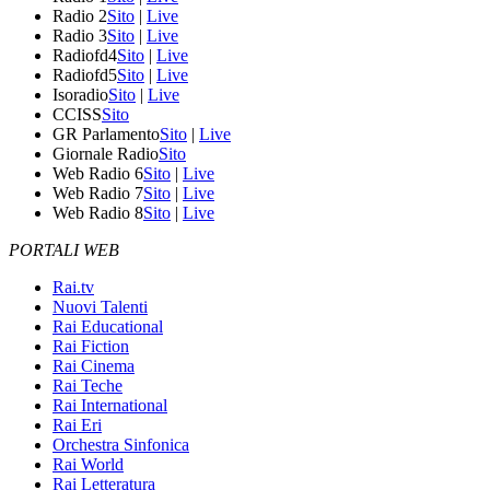
Radio 2
Sito
|
Live
Radio 3
Sito
|
Live
Radiofd4
Sito
|
Live
Radiofd5
Sito
|
Live
Isoradio
Sito
|
Live
CCISS
Sito
GR Parlamento
Sito
|
Live
Giornale Radio
Sito
Web Radio 6
Sito
|
Live
Web Radio 7
Sito
|
Live
Web Radio 8
Sito
|
Live
PORTALI WEB
Rai.tv
Nuovi Talenti
Rai Educational
Rai Fiction
Rai Cinema
Rai Teche
Rai International
Rai Eri
Orchestra Sinfonica
Rai World
Rai Letteratura