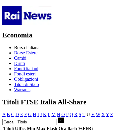
Economia
Borsa Italiana
Borse Estere
Cambi
Diritti
Fondi italiani
Fondi esteri
Obbligazioni
Titoli di Stato
Warrants
Titoli FTSE Italia All-Share
A
B
C
D
E
F
G
H
I
J
K
L
M
N
O
P
Q
R
S
T
U
V
W
X
Y
Z
Titoli
Uffic.
Min
Max
Flash
Ora flash
%Fl/Ri