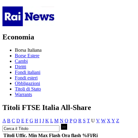
Economia
Borsa Italiana
Borse Estere
Cambi
Diritti
Fondi italiani
Fondi esteri
Obbligazioni
Titoli di Stato
Warrants
Titoli FTSE Italia All-Share
A
B
C
D
E
F
G
H
I
J
K
L
M
N
O
P
Q
R
S
T
U
V
W
X
Y
Z
Titoli
Uffic.
Min
Max
Flash
Ora flash
%Fl/Ri