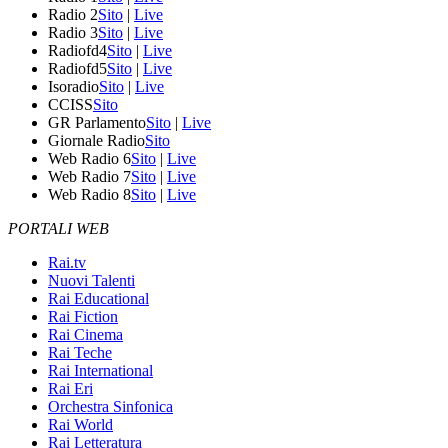
Radio 2
Sito
|
Live
Radio 3
Sito
|
Live
Radiofd4
Sito
|
Live
Radiofd5
Sito
|
Live
Isoradio
Sito
|
Live
CCISS
Sito
GR Parlamento
Sito
|
Live
Giornale Radio
Sito
Web Radio 6
Sito
|
Live
Web Radio 7
Sito
|
Live
Web Radio 8
Sito
|
Live
PORTALI WEB
Rai.tv
Nuovi Talenti
Rai Educational
Rai Fiction
Rai Cinema
Rai Teche
Rai International
Rai Eri
Orchestra Sinfonica
Rai World
Rai Letteratura