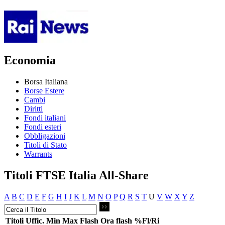
Economia
Borsa Italiana
Borse Estere
Cambi
Diritti
Fondi italiani
Fondi esteri
Obbligazioni
Titoli di Stato
Warrants
Titoli FTSE Italia All-Share
A
B
C
D
E
F
G
H
I
J
K
L
M
N
O
P
Q
R
S
T
U
V
W
X
Y
Z
Titoli
Uffic.
Min
Max
Flash
Ora flash
%Fl/Ri