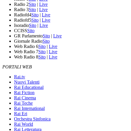
Radio 2
Sito
|
Live
Radio 3
Sito
|
Live
Radiofd4
Sito
|
Live
Radiofd5
Sito
|
Live
Isoradio
Sito
|
Live
CCISS
Sito
GR Parlamento
Sito
|
Live
Giornale Radio
Sito
Web Radio 6
Sito
|
Live
Web Radio 7
Sito
|
Live
Web Radio 8
Sito
|
Live
PORTALI WEB
Rai.tv
Nuovi Talenti
Rai Educational
Rai Fiction
Rai Cinema
Rai Teche
Rai International
Rai Eri
Orchestra Sinfonica
Rai World
Rai Letteratura