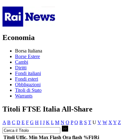
Economia
Borsa Italiana
Borse Estere
Cambi
Diritti
Fondi italiani
Fondi esteri
Obbligazioni
Titoli di Stato
Warrants
Titoli FTSE Italia All-Share
A
B
C
D
E
F
G
H
I
J
K
L
M
N
O
P
Q
R
S
T
U
V
W
X
Y
Z
Titoli
Uffic.
Min
Max
Flash
Ora flash
%Fl/Ri