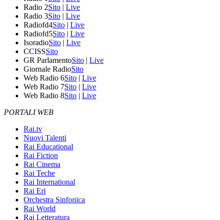
Radio 2
Sito
|
Live
Radio 3
Sito
|
Live
Radiofd4
Sito
|
Live
Radiofd5
Sito
|
Live
Isoradio
Sito
|
Live
CCISS
Sito
GR Parlamento
Sito
|
Live
Giornale Radio
Sito
Web Radio 6
Sito
|
Live
Web Radio 7
Sito
|
Live
Web Radio 8
Sito
|
Live
PORTALI WEB
Rai.tv
Nuovi Talenti
Rai Educational
Rai Fiction
Rai Cinema
Rai Teche
Rai International
Rai Eri
Orchestra Sinfonica
Rai World
Rai Letteratura