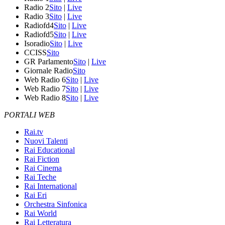
Radio 2
Sito
|
Live
Radio 3
Sito
|
Live
Radiofd4
Sito
|
Live
Radiofd5
Sito
|
Live
Isoradio
Sito
|
Live
CCISS
Sito
GR Parlamento
Sito
|
Live
Giornale Radio
Sito
Web Radio 6
Sito
|
Live
Web Radio 7
Sito
|
Live
Web Radio 8
Sito
|
Live
PORTALI WEB
Rai.tv
Nuovi Talenti
Rai Educational
Rai Fiction
Rai Cinema
Rai Teche
Rai International
Rai Eri
Orchestra Sinfonica
Rai World
Rai Letteratura