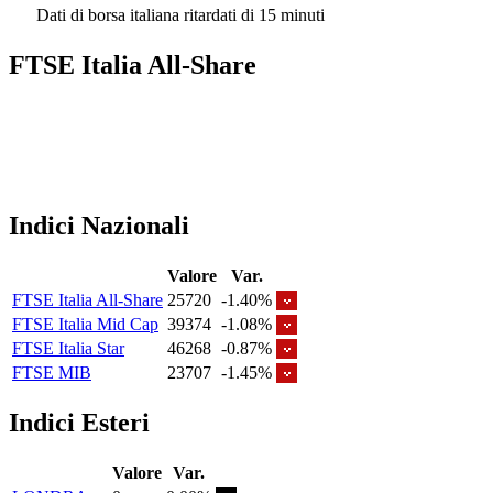
Dati di borsa italiana ritardati di 15 minuti
FTSE Italia All-Share
Indici Nazionali
Valore
Var.
FTSE Italia All-Share
25720
-1.40%
FTSE Italia Mid Cap
39374
-1.08%
FTSE Italia Star
46268
-0.87%
FTSE MIB
23707
-1.45%
Indici Esteri
Valore
Var.