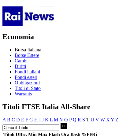
Economia
Borsa Italiana
Borse Estere
Cambi
Diritti
Fondi italiani
Fondi esteri
Obbligazioni
Titoli di Stato
Warrants
Titoli FTSE Italia All-Share
A
B
C
D
E
F
G
H
I
J
K
L
M
N
O
P
Q
R
S
T
U
V
W
X
Y
Z
Titoli
Uffic.
Min
Max
Flash
Ora flash
%Fl/Ri