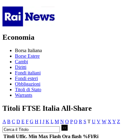
Economia
Borsa Italiana
Borse Estere
Cambi
Diritti
Fondi italiani
Fondi esteri
Obbligazioni
Titoli di Stato
Warrants
Titoli FTSE Italia All-Share
A
B
C
D
E
F
G
H
I
J
K
L
M
N
O
P
Q
R
S
T
U
V
W
X
Y
Z
Titoli
Uffic.
Min
Max
Flash
Ora flash
%Fl/Ri