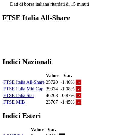
Dati di borsa italiana ritardati di 15 minuti
FTSE Italia All-Share
Indici Nazionali
Valore
Var.
FTSE Italia All-Share
25720
-1.40%
FTSE Italia Mid Cap
39374
-1.08%
FTSE Italia Star
46268
-0.87%
FTSE MIB
23707
-1.45%
Indici Esteri
Valore
Var.