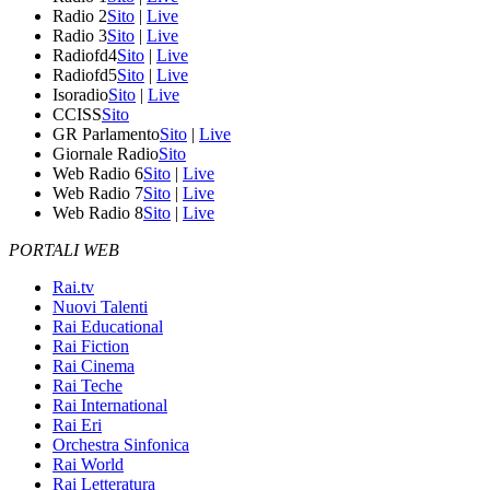
Radio 2
Sito
|
Live
Radio 3
Sito
|
Live
Radiofd4
Sito
|
Live
Radiofd5
Sito
|
Live
Isoradio
Sito
|
Live
CCISS
Sito
GR Parlamento
Sito
|
Live
Giornale Radio
Sito
Web Radio 6
Sito
|
Live
Web Radio 7
Sito
|
Live
Web Radio 8
Sito
|
Live
PORTALI WEB
Rai.tv
Nuovi Talenti
Rai Educational
Rai Fiction
Rai Cinema
Rai Teche
Rai International
Rai Eri
Orchestra Sinfonica
Rai World
Rai Letteratura